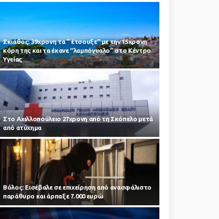
Σκιάθος: 39χρονη τα ” έτσουξε” με την 15χρονη
κόρη της και τα έκανε “λαμπόγυαλο” στο Κέντρο
Υγείας
Στο Αχιλλοπούλειο 27χρονη από τη Σκόπελο μετά
από ατύχημα
Βόλος: Εισέβαλε σε επιχείρηση από ανασφάλιστο
παράθυρο και άρπαξε 7.000 ευρώ