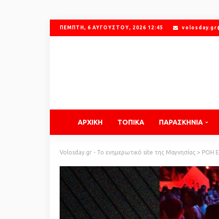
ΠΈΜΠΤΗ, 6 ΑΥΓΟΎΣΤΟΥ, 2026 12:45
volosday.g
ΑΡΧΙΚΗ
ΤΟΠΙΚΑ
ΠΑΡΑΣΚΗΝΙΑ
Volosday.gr - Το ενημερωτικό site της Μαγνησίας
>
ΡΟΗ 