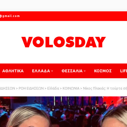
r@gmail.com
ΑΘΛΗΤΙΚΑ
ΕΛΛΑΔΑ
ΘΕΣΣΑΛΙΑ
ΚΟΣΜΟΣ
LIF
ΕΙΔΗΣΕΩΝ
>
ΡΟΗ ΕΙΔΗΣΕΩΝ
>
Ελλάδα
>
ΚΟΙΝΩΝΙΑ
>
Νίκος Πλακιάς: Η τούρτα σήμερα θα είχε τ