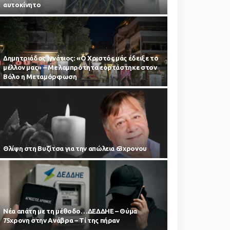
αυτοκίνητο
Δημητριάδος Ιγνάτιος: «Ο Χριστός μάς έδειξε το
μέλλον μας» – Με λαμπρότητα εορτάστηκε στον
Βόλο η Μεταμόρφωση
Θλίψη στη Βυζίτσα για την απώλεια 63χρονου
Νέα απάτη με τη μέθοδο…ΔΕΔΔΗΕ – Θύμα
75χρονη στην Ανάβρα – Τί της πήραν