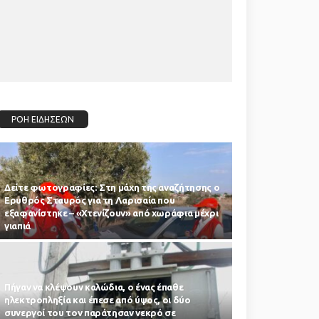
ΡΟΗ ΕΙΔΗΣΕΩΝ
Δείτε φωτογραφίες: Στη μάχη της αναζήτησης ο
Ερυθρός Σταυρός για τη Λαρισαία που
εξαφανίστηκε – «Χτενίζουν» από χωράφια μέχρι
γιαπιά
Πήγαν να κλέψουν καλώδια, ο ένας έπαθε
ηλεκτροπληξία και έπεσε από ύψος, οι δύο
συνεργοί του τον παράτησαν νεκρό σε