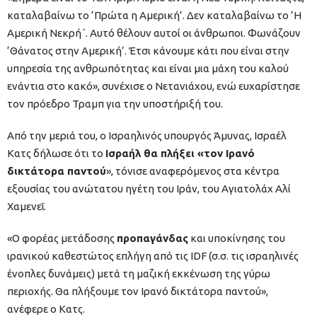
καταλαβαίνω το ‘Πρώτα η Αμερική’. Δεν καταλαβαίνω το ‘Η
Αμερική Νεκρή΄. Αυτό θέλουν αυτοί οι άνθρωποι. Φωνάζουν
‘Θάνατος στην Αμερική’. Έτσι κάνουμε κάτι που είναι στην
υπηρεσία της ανθρωπότητας και είναι μια μάχη του καλού
ενάντια στο κακό», συνέχισε ο Νετανιάχου, ενώ ευχαρίστησε
τον πρόεδρο Τραμπ για την υποστήριξή του.
Από την μεριά του, ο Ισραηλινός υπουργός Άμυνας, Ισραέλ
Κατς δήλωσε ότι το
Ισραήλ θα πλήξει «τον Ιρανό
δικτάτορα παντού
», τόνισε αναφερόμενος στα κέντρα
εξουσίας του ανώτατου ηγέτη του Ιράν, του Αγιατολάχ Αλί
Χαμενεΐ.
«Ο φορέας μετάδοσης
προπαγάνδας
και υποκίνησης του
ιρανικού καθεστώτος επλήγη από τις IDF (σ.σ. τις ισραηλινές
ένοπλες δυνάμεις) μετά τη μαζική εκκένωση της γύρω
περιοχής. Θα πλήξουμε τον Ιρανό δικτάτορα παντού»,
ανέφερε ο Κατς.