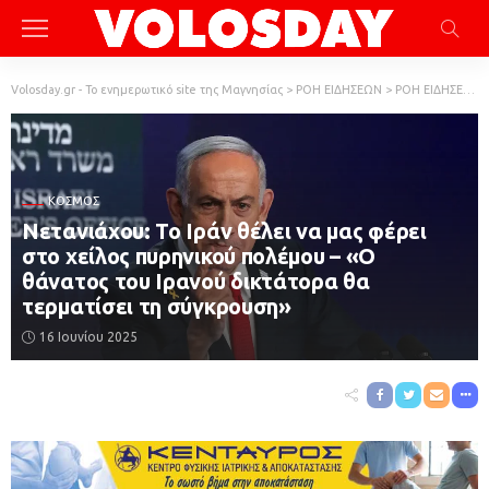
Volosday.gr - Το ενημερωτικό site της Μαγνησίας
>
ΡΟΗ ΕΙΔΗΣΕΩΝ
>
ΡΟΗ ΕΙΔΗΣΕΩΝ
ΚΌΣΜΟΣ
Νετανιάχου: Το Ιράν θέλει να μας φέρει
στο χείλος πυρηνικού πολέμου – «Ο
θάνατος του Ιρανού δικτάτορα θα
τερματίσει τη σύγκρουση»
16 Ιουνίου 2025