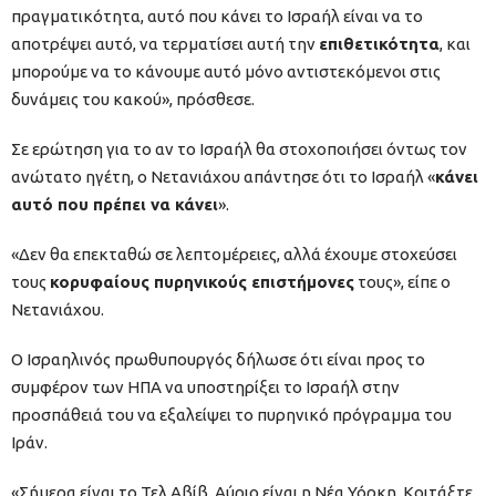
πραγματικότητα, αυτό που κάνει το Ισραήλ είναι να το
αποτρέψει αυτό, να τερματίσει αυτή την
επιθετικότητα
, και
μπορούμε να το κάνουμε αυτό μόνο αντιστεκόμενοι στις
δυνάμεις του κακού», πρόσθεσε.
Σε ερώτηση για το αν το Ισραήλ θα στοχοποιήσει όντως τον
ανώτατο ηγέτη, ο Νετανιάχου απάντησε ότι το Ισραήλ «
κάνει
αυτό που πρέπει να κάνει
».
«Δεν θα επεκταθώ σε λεπτομέρειες, αλλά έχουμε στοχεύσει
τους
κορυφαίους πυρηνικούς επιστήμονες
τους», είπε ο
Νετανιάχου.
Ο Ισραηλινός πρωθυπουργός δήλωσε ότι είναι προς το
συμφέρον των ΗΠΑ να υποστηρίξει το Ισραήλ στην
προσπάθειά του να εξαλείψει το πυρηνικό πρόγραμμα του
Ιράν.
«Σήμερα είναι το Τελ Αβίβ. Αύριο είναι η Νέα Υόρκη. Κοιτάξτε,