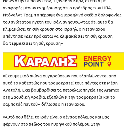
News στην Ουάσινγκτον, Τζόναθαν Καρλ, σχετικά με
αναφορές μέσων ενημέρωσης ότι ο πρόεδρος των ΗΠΑ,
Ντόναλντ Τραμπ απέρριψε ένα ισραηλινό σχέδιο δολοφονίας
του ανώτατου ηγέτη του Ιράν, ανησυχώντας ότι αυτό θα
κλιμακώσει τη σύγκρουση στο Ισραήλ, ο Νετανιάχου
απάντησε: «Δεν πρόκειται να
κλιμακώσει
τη σύγκρουση,
θα
τερματίσει
τη σύγκρουση».
«Έχουμε μισό αιώνα συγκρούσεων που εξαπλώνονται από
αυτό το καθεστώς που τρομοκρατεί τους πάντες στη Μέση
Ανατολή. Έχει βομβαρδίσει τα πετρελαιοπηγεία της Aramco
στη Σαουδική Αραβία, εξαπλώνει την τρομοκρατία και το
σαμποτάζ παντού», δήλωσε ο Νετανιάχου.
«Αυτό που θέλει το Ιράν είναι ο αέναος πόλεμος και μας
φέρνουν στο
χείλος
του πυρηνικού πολέμου. Στην