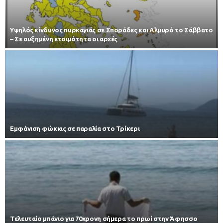
Υψηλός κίνδυνος πυρκαγιάς σε Σποράδες και Αλμυρό το Σάββατο
– Σε αυξημένη ετοιμότητα οι αρχές
Εμφάνιση φώκιας σε παραλία στο Τρίκερι
Τελευταίο μπάνιο για 70χρονη σήμερα το πρωί στην Άφησσο