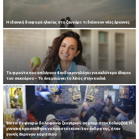
Η ιδανική διαφορά ηλικίας στο ζευγάρι: τι δείχνουν νέες έρευνες
Τα φρούτα που επιλέγουν 4 ενδοκρινολόγοι για καλύτερο έλεγχο
του σακχάρου – Το ένα μειώνει το λίπος στην κοιλιά
Βίντο: Εν ψυχρώ δολοφονία ζευγαριού σε μπαρ στην Κολομβία: Η
γυναίκα προσπάθησε να προστατεύσει τον άνδρα της, ήταν
γονείς 6χρονου κοριτσιού