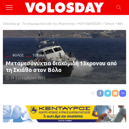
Volosday.gr - Το ενημερωτικό site της Μαγνησίας
>
ΡΟΗ ΕΙΔΗΣΕΩΝ
>
Τοπικά
>
Βόλος
ΒΌΛΟΣ
ΤΟΠΙΚΆ
Μεταμεσονύχτια διακομιδή 13χρονου από
τη Σκιάθο στον Βόλο
29 Σεπτεμβρίου 2025