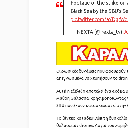
Footage of the strike on 
Black Sea by the SBU’s S
pic.twitter.com/aYDgrW
— NEXTA (@nexta_tv)
Ju
Οι ρωσικές δυνάμεις που φρουρούν τ
απεγνωσμένα να χτυπήσουν το drone,
Αυτή η εξέλιξη αποτελεί ένα ακόμα
Μαύρη Θάλασσα, χρησιμοποιώντας τ
SBU που έχουν κατασκευαστεί στην 
Το βίντεο καταδεικνύει τη δυσκολί
θαλάσσιων drones. Λόγω του χαμηλο