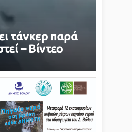
ι τάνκερ παρά
τεί – Βίντεο