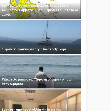
Υψηλός κίνδυνος πυρκαγιάς σε Σποράδες και
Αλμυρό το Σάββατο – Σε αυξημένη ετοιμότητα οι
αρχές
Εμφάνιση φώκιας σε παραλία στο Τρίκερι
Τελευταίο μπάνιο για 70χρονη σήμερα το πρωί
στην Άφησσο
Σύσκεψη υπό τον Αχιλλέα Μπέο για την