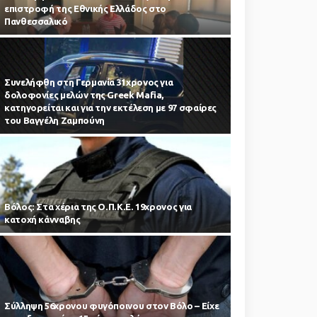
επιστροφή της Εθνικής Ελλάδος στο
Πανθεσσαλικό
Συνελήφθη στη Γερμανία 31χρονος για
δολοφονίες μελών της Greek Mafia,
κατηγορείται και για την εκτέλεση με 97 σφαίρες
του Βαγγέλη Ζαμπούνη
Βόλος: Στα χέρια της Ο.Π.Κ.Ε. 19χρονος για
κατοχή κάνναβης
Σύλληψη 56χρονου φυγόποινου στον Βόλο – Είχε