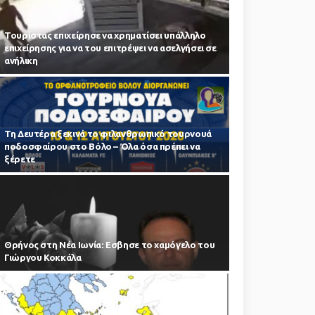
Τουρίστας επιχείρησε να χρηματίσει υπάλληλο
επιχείρησης για να του επιτρέψει να ασελγήσει σε
ανήλικη
Τη Δευτέρα ξεκινά το φιλανθρωπικό τουρνουά
ποδοσφαίρου στο Βόλο – Όλα όσα πρέπει να
ξέρετε
Θρήνος στη Νέα Ιωνία: Εσβησε το χαμόγελο του
Γιώργου Κοκκάλα