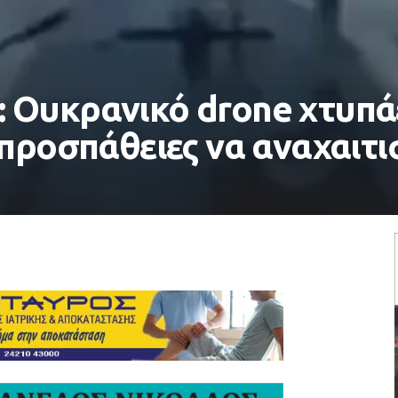
Ουκρανικό drone χτυπάε
προσπάθειες να αναχαιτισ