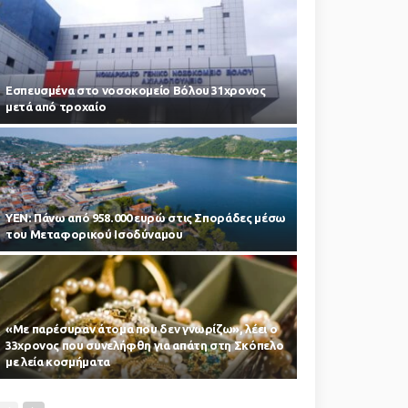
Εσπευσμένα στο νοσοκομείο Βόλου 31χρονος
μετά από τροχαίο
ΥΕΝ: Πάνω από 958.000 ευρώ στις Σποράδες μέσω
του Μεταφορικού Ισοδύναμου
«Με παρέσυραν άτομα που δεν γνωρίζω», λέει ο
33χρονος που συνελήφθη για απάτη στη Σκόπελο
με λεία κοσμήματα