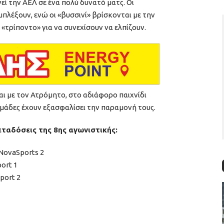
εί την ΑΕΛ σε ένα πολύ δυνατό ματς. Οι
μπλέξουν, ενώ οι «βυσσινί» βρίσκονται με την
 «τρίποντο» για να συνεχίσουν να ελπίζουν.
ι με τον Ατρόμητο, στο αδιάφορο παιχνίδι
ομάδες έχουν εξασφαλίσει την παραμονή τους.
εταδόσεις της 8ης αγωνιστικής:
NovaSports 2
ort 1
port 2