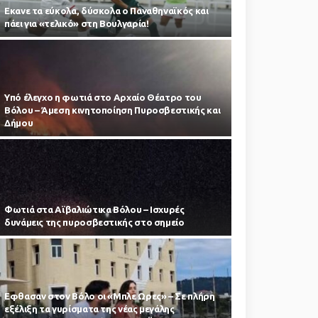
Εκανε τα εύκολα, δύσκολα ο Παναθηναϊκός και
πάει για «τελικό» στη Βουλγαρία!
Υπό έλεγχο η φωτιά στο Αρχαίο Θέατρο του
Βόλου – Άμεση κινητοποίηση Πυροσβεστικής και
Δήμου
Φωτιά στα Αϊβαλιώτικα Βόλου – Ισχυρές
δυνάμεις της πυροσβεστικής στο σημείο
Εφθασαν στον Βόλο οι «Μπλε Ωρες» – Σε πλήρη
εξέλιξη τα γυρίσματα της νέας μεγάλης