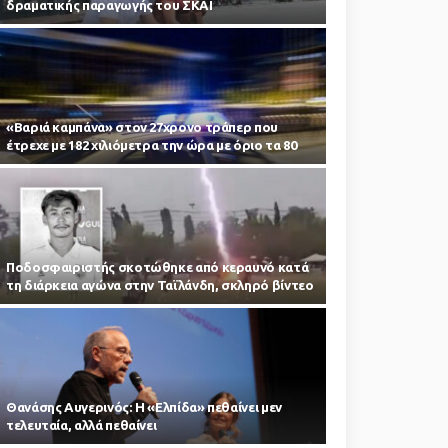
δραματικής παραγωγής του ΣΚΑΪ
«Βαριά καμπάνα» στον 27χρονο τράπερ που
έτρεχε με 182 χιλιόμετρα την ώρα με όριο τα 80
Ποδοσφαιριστής σκοτώθηκε από κεραυνό κατά
τη διάρκεια αγώνα στην Ταϊλάνδη, σκληρό βίντεο
Θανάσης Αυγερινός: Η «Ελπίδα» πεθαίνει μεν
τελευταία, αλλά πεθαίνει