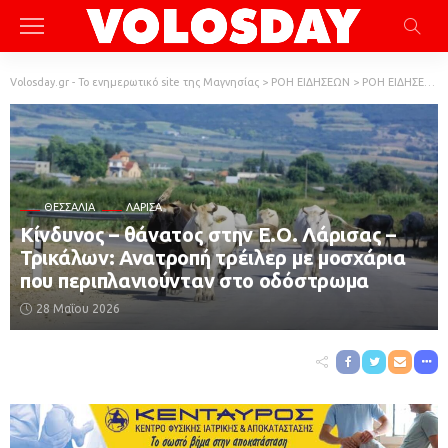
Volosday.gr - Το ενημερωτικό site της Μαγνησίας
>
ΡΟΗ ΕΙΔΗΣΕΩΝ
>
ΡΟΗ ΕΙΔΗΣΕΩΝ
ΘΕΣΣΑΛΊΑ
ΛΆΡΙΣΑ
Κίνδυνος – θάνατος στην Ε.Ο. Λάρισας –
Τρικάλων: Ανατροπή τρέιλερ με μοσχάρια
που περιπλανιούνταν στο οδόστρωμα
28 Μαΐου 2026