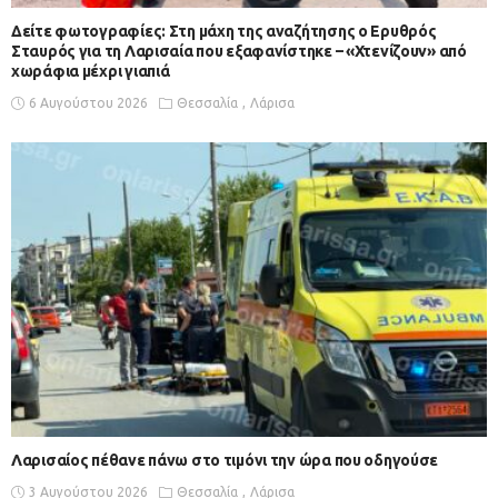
Δείτε φωτογραφίες: Στη μάχη της αναζήτησης ο Ερυθρός
Σταυρός για τη Λαρισαία που εξαφανίστηκε – «Χτενίζουν» από
χωράφια μέχρι γιαπιά
6 Αυγούστου 2026
Θεσσαλία
Λάρισα
Λαρισαίος πέθανε πάνω στο τιμόνι την ώρα που οδηγούσε
3 Αυγούστου 2026
Θεσσαλία
Λάρισα