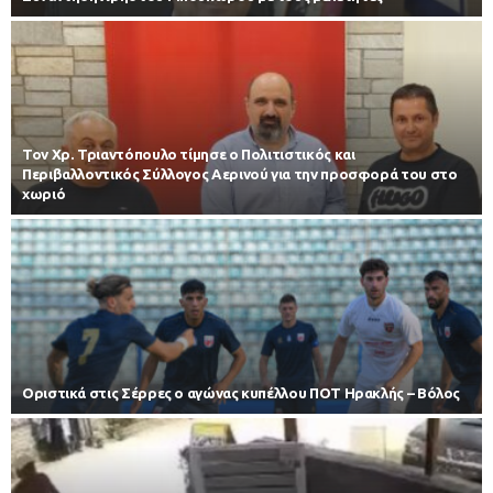
Τον Χρ. Τριαντόπουλο τίμησε ο Πολιτιστικός και
Περιβαλλοντικός Σύλλογος Αερινού για την προσφορά του στο
χωριό
Οριστικά στις Σέρρες ο αγώνας κυπέλλου ΠΟΤ Ηρακλής – Βόλος