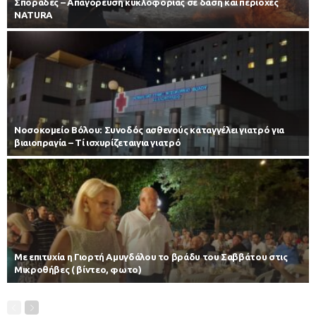
Σποράδες – Απαγόρευση κυκλοφορίας σε δάση και περιοχές
NATURA
Νοσοκομείο Βόλου: Συνοδός ασθενούς καταγγέλει γιατρό για
βιαιοπραγία – Τί ισχυρίζεταιγια γιατρό
Με επιτυχία η Γιορτή Αμυγδάλου το βράδυ του Σαββάτου στις
Μικροθήβες ( βίντεο, φωτο)