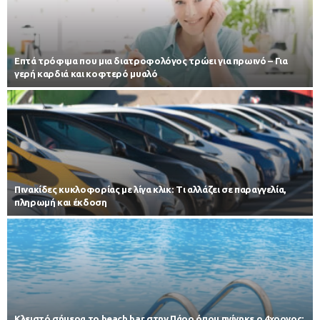
Επτά τρόφιμα που μια διατροφολόγος τρώει για πρωινό – Για
γερή καρδιά και κοφτερό μυαλό
Πινακίδες κυκλοφορίας με λίγα κλικ: Τι αλλάζει σε παραγγελία,
πληρωμή και έκδοση
Κλειστό σήμερα το beach bar στην Πάρο όπου πνίγηκε ο 4χρονος: