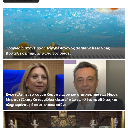
Τραγωδία στην Πάρο: Πνίγηκε 4χρονος σε πισίνα beach bar,
βούτηξε ο μπάρμαν για να τον σώσει
Εγκαταλείπει το κόμμα Καρυστιανού και ο επιχειρηματίας Νίκος
Μπρουτζάκης: Καταγγέλλει κλειστή κάστα, «λένε προδότες και
πληρωμένους όσους αποχωρούν»