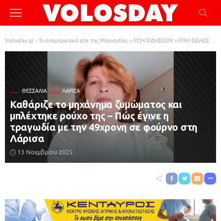
Volosday.gr - Το ενημερωτικό site της Μαγνησίας
>
ΡΟΗ ΕΙΔΗΣΕΩΝ
>
ΡΟΗ ΕΙΔΗΣΕΩΝ
ΘΕΣΣΑΛΊΑ
ΛΆΡΙΣΑ
Καθάριζε το μηχάνημα ζυμώματος και
μπλέχτηκε ρούχο της – Πώς έγινε η
τραγωδία με την 49χρονη σε φούρνο στη
Λάρισα
13 Νοεμβρίου 2025