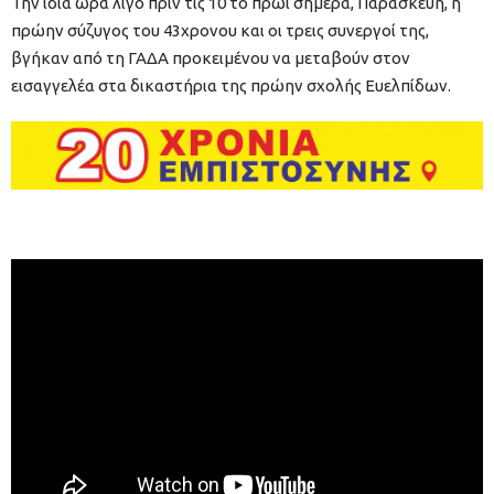
Την ίδια ώρα λίγο πριν τις 10 το πρωί σήμερα, Παρασκευή, η
πρώην σύζυγος του 43χρονου και οι τρεις συνεργοί της,
βγήκαν από τη ΓΑΔΑ προκειμένου να μεταβούν στον
εισαγγελέα στα δικαστήρια της πρώην σχολής Ευελπίδων.