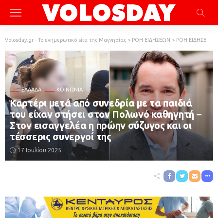
Volosday.gr - Το ενημερωτικό site της Μαγνησίας
>
ΡΟΗ ΕΙΔΗΣΕΩΝ
>
ΡΟΗ ΕΙΔΗΣΕΩΝ
ΕΛΛΆΔΑ
ΚΟΙΝΩΝΙΑ
Καρτέρι μετά από συνεδρία με τα παιδιά
του είχαν στήσει στον Πολωνό καθηγητή –
Στον εισαγγελέα η πρώην σύζυγος και οι
τέσσερις συνεργοί της
17 Ιουλίου 2025