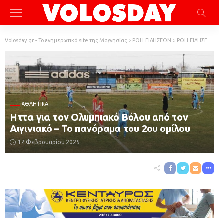
Volosday.gr - Το ενημερωτικό site της Μαγνησίας
>
ΡΟΗ ΕΙΔΗΣΕΩΝ
>
ΡΟΗ ΕΙΔΗΣΕΩΝ
ΑΘΛΗΤΙΚΆ
Ηττα για τον Ολυμπιακό Βόλου από τον
Αιγινιακό – Το πανόραμα του 2ου ομίλου
12 Φεβρουαρίου 2025