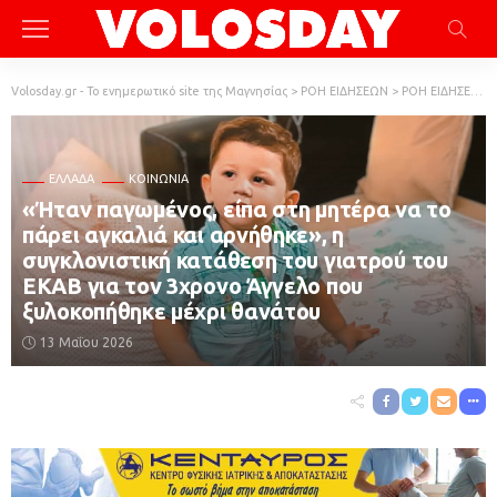
Volosday.gr - Το ενημερωτικό site της Μαγνησίας
>
ΡΟΗ ΕΙΔΗΣΕΩΝ
>
ΡΟΗ ΕΙΔΗΣΕΩΝ
ΕΛΛΆΔΑ
ΚΟΙΝΩΝΙΑ
«Ήταν παγωμένος, είπα στη μητέρα να το
πάρει αγκαλιά και αρνήθηκε», η
συγκλονιστική κατάθεση του γιατρού του
ΕΚΑΒ για τον 3χρονο Άγγελο που
ξυλοκοπήθηκε μέχρι θανάτου
13 Μαΐου 2026