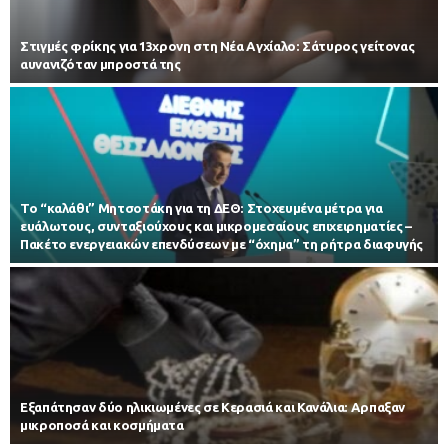
Στιγμές φρίκης για 13χρονη στη Νέα Αγχίαλο: Σάτυρος γείτονας
αυνανιζόταν μπροστά της
Το “καλάθι” Μητσοτάκη για τη ΔΕΘ: Στοχευμένα μέτρα για
ευάλωτους, συνταξιούχους και μικρομεσαίους επιχειρηματίες –
Πακέτο ενεργειακών επενδύσεων με “όχημα” τη ρήτρα διαφυγής
Εξαπάτησαν δύο ηλικιωμένες σε Κερασιά και Κανάλια: Αρπαξαν
μικροποσά και κοσμήματα