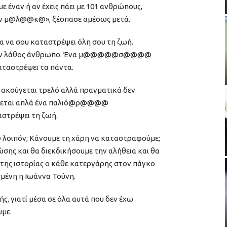
 με έναν ή αν έχεις πάει με 101 ανθρώπους,
έναν μ@λ@@κ@», ξέσπασε αμέσως μετά.
α να σου καταστρέψει όλη σου τη ζωή.
ς έναν λάθος άνθρωπο. Ένα μ@@@@@σ@@@@
αταστρέψει τα πάντα.
ς ακούγεται τρελό αλλά πραγματικά δεν
ιάζεται απλά ένα παλιό@ρ@@@@
τρέψει τη ζωή.
 λοιπόν; Κάνουμε τη χάρη να καταστραφούμε;
ώσης και θα διεκδικήσουμε την αλήθεια και θα
ς της ιστορίας ο κάθε κατεργάρης στον πάγκο
σμένη η Ιωάννα Τούνη.
ής, γιατί μέσα σε όλα αυτά που δεν έχω
υμε.