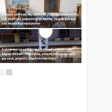
Σκληρή επίθεση της ΔΕΥΑΜΒ στην αντιπολίτευση:
«Οι αλήθειες απέναντι στη λάσπη, τα ψέματα και
την παραπληροφόρηση»
Αυλαία για το «Αθλητικό Καλοκαίρι 2026» του
Δήμου Βόλου – Χαμόγελα, κίνηση και ψυχαγωγία
για τους μικρούς δημότες (εικόνες)