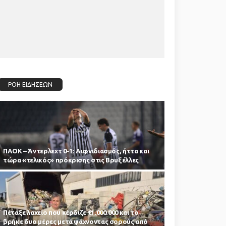
ΡΟΗ ΕΙΔΗΣΕΩΝ
ΠΑΟΚ – Άντερλεχτ 0-1: Αιφνιδιασμός, ήττα και
τώρα «τελικός» πρόκρισης στις Βρυξέλλες
Πέταξε λαχείο που κέρδιζε €1.000.000 και το
βρήκε δυο μέρες μετά ψάχνοντας σορούς από