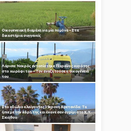
Οικογενειακή διαμάχη για μία πομόνα – Στα
δικαστήρια συγγενείς
Λάρισα: Νεκρός εντοπίστηκε 75χρονος αγρότης
στο χωράφι του – Toν αναζητούσε η οικογένειά
του
Στο εδώλιο κλαίγοντας 39χρονη Βρετανίδα: Τα
ήπιε με την κόρη της και έκανε σαν αγρίμι στο Κ.Υ.
Σκιάθου