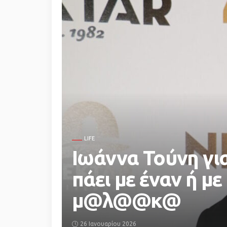
LIFE
Ιωάννα Τούνη για
πάει με έναν ή με
μ@λ@@κ@
26 Ιανουαρίου 2026