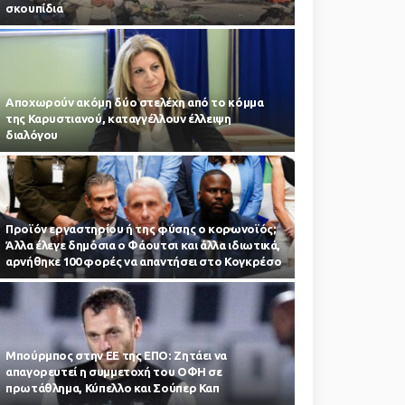
σκουπίδια
Αποχωρούν ακόμη δύο στελέχη από το κόμμα
της Καρυστιανού, καταγγέλλουν έλλειψη
διαλόγου
Προϊόν εργαστηρίου ή της φύσης ο κορωνοϊός;
Άλλα έλεγε δημόσια ο Φάουτσι και άλλα ιδιωτικά,
αρνήθηκε 100 φορές να απαντήσει στο Κογκρέσο
Μπούρμπος στην ΕΕ της ΕΠΟ: Ζητάει να
απαγορευτεί η συμμετοχή του ΟΦΗ σε
πρωτάθλημα, Κύπελλο και Σούπερ Καπ