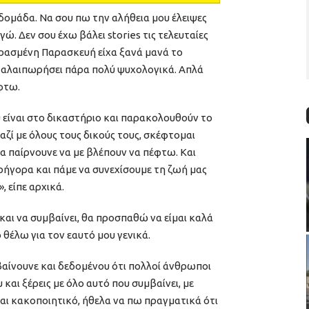
δομάδα. Να σου πω την αλήθεια μου έλειψες
γώ. Δεν σου έχω βάλει stories τις τελευταίες
περασμένη Παρασκευή είχα ξανά μανά το
ι ταλαιπωρήσει πάρα πολύ ψυχολογικά. Απλά
έφτω.
είναι στο δικαστήριο και παρακολουθούν το
αζί με όλους τους δικούς τους, σκέφτομαι
α παίρνουνε να με βλέπουν να πέφτω. Και
ήγορα και πάμε να συνεχίσουμε τη ζωή μας
 είπε αρχικά.
ι και να συμβαίνει, θα προσπαθώ να είμαι καλά
ό θέλω για τον εαυτό μου γενικά.
βαίνουνε και δεδομένου ότι πολλοί άνθρωποι
 και ξέρεις με όλο αυτό που συμβαίνει, με
ι κακοποιητικό, ήθελα να πω πραγματικά ότι