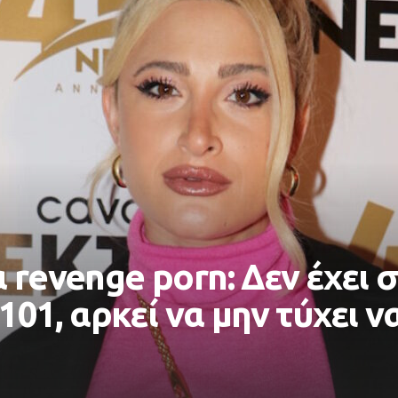
 revenge porn: Δεν έχει σ
 101, αρκεί να μην τύχει ν