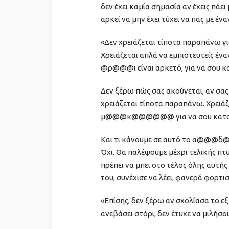
δεν έχει καμία σημασία αν έχεις πάει
αρκεί να μην έχει τύχει να πας με 
«Δεν χρειάζεται τίποτα παραπάνω γι
Χρειάζεται απλά να εμπιστευτεί
@ρ@@@ι είναι αρκετό, για να σου κ
Δεν ξέρω πώς σας ακούγεται, αν σα
χρειάζεται τίποτα παραπάνω. Χρε
μ@@@κ@@@@@@ για να σου κατασ
Και τι κάνουμε σε αυτό το α@@@δ@
Όχι. Θα παλέψουμε μέχρι τελικής πτ
πρέπει να μπει στο τέλος όλης αυτή
του, συνέχισε να λέει, φανερά φορτι
«Επίσης, δεν ξέρω αν σχολίασα το εξ
ανεβάσει στόρι, δεν έτυχε να μιλήσο