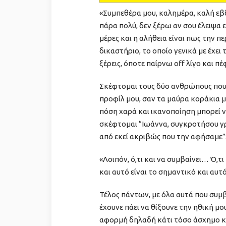
«Συμπεθέρα μου, καλημέρα, καλή εβ
πάρα πολύ, δεν ξέρω αν σου έλειψα ε
μέρες και η αλήθεια είναι πως την 
δικαστήριο, το οποίο γενικά με έχε
ξέρεις, όποτε παίρνω off λίγο και π
Σκέφτομαι τους δύο ανθρώπους που 
προφίλ μου, σαν τα μαύρα κοράκια μ
πόση χαρά και ικανοποίηση μπορεί ν
σκέφτομαι “Ιωάννα, συγκροτήσου γρ
από εκεί ακριβώς που την αφήσαμε”»,
«Λοιπόν, ό,τι και να συμβαίνει… Ό,τ
και αυτό είναι το σημαντικό και αυτ
Τέλος πάντων, με όλα αυτά που συμ
έχουνε πάει να θίξουνε την ηθική μου
αφορμή δηλαδή κάτι τόσο άσχημο κα