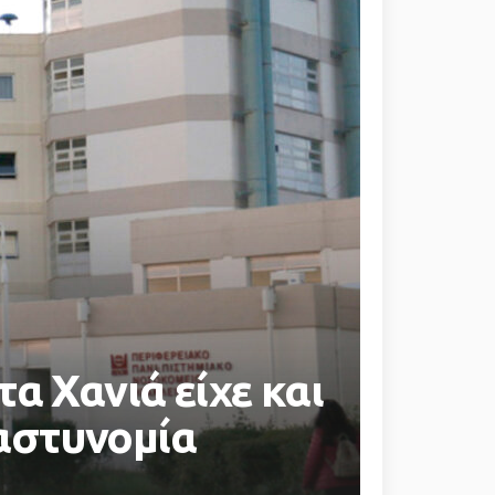
α Χανιά είχε και
 αστυνομία