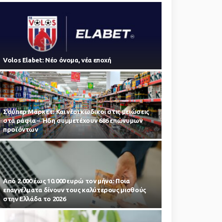
Volos Elabet: Νέο όνομα, νέα εποχή
Σούπερ Μάρκετ: Και νέοι κωδικοί στις μειώσεις
στα ράφια – Ήδη συμμετέχουν 686 επώνυμων
προϊόντων
Από 2.000 έως 10.000 ευρώ τον μήνα: Ποια
επαγγέλματα δίνουν τους καλύτερους μισθούς
στην Ελλάδα το 2026