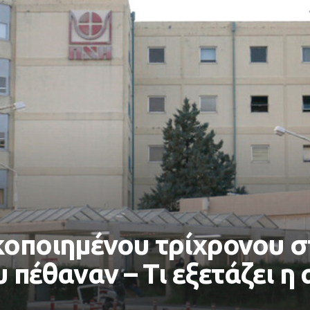
οποιημένου τρίχρονου στ
 πέθαναν – Τι εξετάζει η