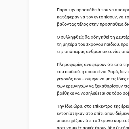
Παρά την προσπάθειά του να αποπρο
κατάφεραν να τον εντοπίσουν, να το
βάζοντας τέλος στην προσπάθεια δι
Ο συλληφθείς θα οδηγηθεί τη Δευτέρ
τη μητέρα του 3χρονου παιδιού, πρ
της απόπειρας ανθρωποκτονίας από
Πληροφορίες αναφέρουν ότι από την
του παιδιού, η οποία είναι Ρομά, δεν
γεγονός που – σύμφωνα με τις ίδιες
των ερευνητών να ξεκαθαρίσουν τις 
βρέθηκε να νοσηλεύεται σε τόσο σ
Την ίδια ώρα, στο επίκεντρο της έρε
εντοπίστηκαν στο σπίτι όπου διέμενε
υποστηρίζουν ότι το 3χρονο κοριτσά
αστυνομικές αρχές έχουν ήδη ζητήσε