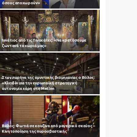
όσους αποχωρούν»
Ιγνάτιος από τις Πινακάτες: «Να κρατήσουμε
ζωντανά τα χωριά μας»
Στον πυρήνα της αμυντικής βιομηχανίας ο Βόλος:
«Κλειδί» για την ευρωπαϊκή στρατηγική
αυτονομία χάρη στη Metlen
Βόλος: Φωτιά σε κουζίνα από μαγειρικό σκεύος –
Κινητοποίηση της πυροσβεστικής