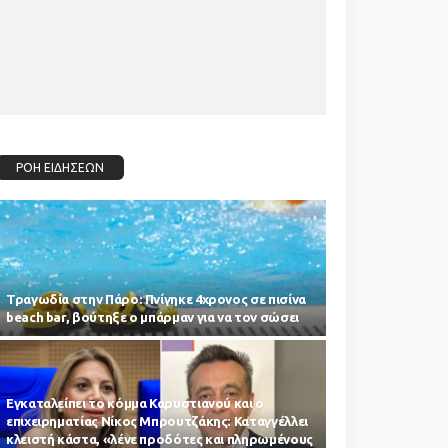
ΡΟΗ ΕΙΔΗΣΕΩΝ
Τραγωδία στην Πάρο: Πνίγηκε 4χρονος σε πισίνα
beach bar, βούτηξε ο μπάρμαν για να τον σώσει
Εγκαταλείπει το κόμμα Καρυστιανού και ο
επιχειρηματίας Νίκος Μπρουτζάκης: Καταγγέλλει
κλειστή κάστα, «λένε προδότες και πληρωμένους