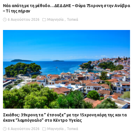
Νέα απάτη με τη μέθοδο…ΔΕΔΔΗΕ – Θύμα 75χρονη στην Ανάβρα
– Τί της πήραν
6 Αυγούστου 2026
Μαγνησία
Τοπικά
Σκιάθος: 39χρονη τα ” έτσουξε” με την 15χρονη κόρη της και τα
έκανε “λαμπόγυαλο” στο Κέντρο Υγείας
6 Αυγούστου 2026
Μαγνησία
Τοπικά