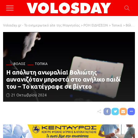
Volosday.gr - Το ενημερωτικό site της Μαγνησίας
>
ΡΟΗ ΕΙΔΗΣΕΩΝ
>
Τοπικά
>
Βόλος
ΒΌΛΟΣ
ΤΟΠΙΚΆ
Η απόλυτη ανωμαλία! Βολιώτης
αυνανιζόταν μπροστά στο ανήλικο παιδί
του – Το κατέγραφε σε βίντεο
21 Οκτωβρίου 2024