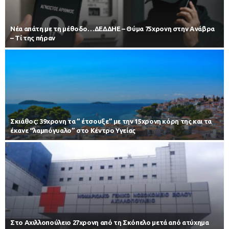
Νέα απάτη με τη μέθοδο…ΔΕΔΔΗΕ – Θύμα 75χρονη στην Ανάβρα
– Τί της πήραν
Σκιάθος: 39χρονη τα ” έτσουξε” με την 15χρονη κόρη της και τα
έκανε “λαμπόγυαλο” στο Κέντρο Υγείας
Στο Αχιλλοπούλειο 27χρονη από τη Σκόπελο μετά από ατύχημα