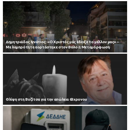
Δημητριάδος Ιγνάτιος: «Ο Χριστός μάς έδειξε το μέλλον μας» –
Με λαμπρότητα εορτάστηκε στον Βόλο η Μεταμόρφωση
Θλίψη στη Βυζίτσα για την απώλεια 63χρονου