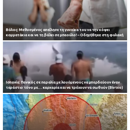
Βόλος: Μεθυσμένος απείλησε τη γυναίκα του να την κόψει
κομματάκια και να τη βάλει σε μπαούλο! – Οδηγήθηκε στη φυλακή
Iσπανία: Πανικός σε παραλία με λουόμενους να μπερδεύουν έναν
τεράστιο τόνο με… καρχαρία και να τρέχουν να σωθούν (Βίντεο)