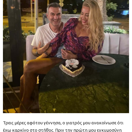
Τρεις μέρες αφότου γέννησα, ο γιατρός μου ανακοίνωσε ότι
έχω καρκίνο στο στήθος. Πριν την πρώτη μου εγκυμοσύνη