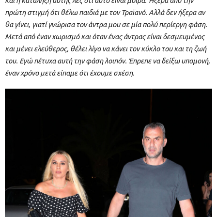
και η κατάληξη αυτής λες ότι αυτό είναι μοίρα. Ήξερα από την
πρώτη στιγμή ότι θέλω παιδιά με τον Τραϊανό. Αλλά δεν ήξερα αν
θα γίνει, γιατί γνώρισα τον άντρα μου σε μία πολύ περίεργη φάση.
Μετά από έναν χωρισμό και όταν ένας άντρας είναι δεσμευμένος
και μένει ελεύθερος, θέλει λίγο να κάνει τον κύκλο του και τη ζωή
του. Εγώ πέτυχα αυτή την φάση λοιπόν. Έπρεπε να δείξω υπομονή,
έναν χρόνο μετά είπαμε ότι έχουμε σχέση.