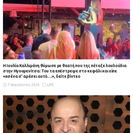
Η Ιουλία Καλλιμάνη θύμωσε με θεατή που της πέταξε λουλούδια
στην Ηγουμενίτσα: Του τα επέστρεψε στο κεφάλι και είπε
«εσένα σ’ αρέσει αυτό…», δείτε βίντεο
7 Αυγούστου 2026
LIFE