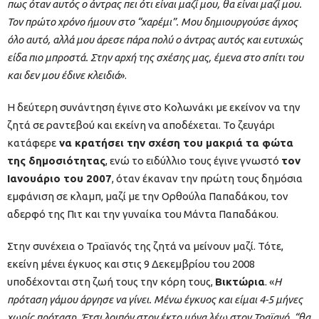
πως όταν αυτός ο άντρας πει ότι είναι μαζί μου, θα είναι μαζί μου.
Τον πρώτο χρόνο ήμουν στο “χαρέμι”. Μου δημιουργούσε άγχος
όλο αυτό, αλλά μου άρεσε πάρα πολύ ο άντρας αυτός και ευτυχώς
είδα πιο μπροστά. Στην αρχή της σχέσης μας, έμενα στο σπίτι του
και δεν μου έδινε κλειδιά
».
Η δεύτερη συνάντηση έγινε στο Κολωνάκι με εκείνον να την
ζητά σε ραντεβού και εκείνη να αποδέχεται. Το ζευγάρι
κατάφερε
να κρατήσει την σχέση του μακριά τα φώτα
της δημοσιότητας
, ενώ το ειδύλλιο τους έγινε γνωστό
τον
Ιανουάριο του 2007
, όταν έκαναν την πρώτη τους δημόσια
εμφάνιση σε κλαμπ, μαζί με την Ορθούλα Παπαδάκου, τον
αδερφό της Πιτ και την γυναίκα του Μάντα Παπαδάκου.
Στην συνέχεια ο Τραϊανός της ζητά να μείνουν μαζί. Τότε,
εκείνη μένει έγκυος και στις 9 Δεκεμβρίου του 2008
υποδέχονται στη ζωή τους την κόρη τους,
Βικτώρια
. «
Η
πρόταση γάμου άργησε να γίνει. Μένω έγκυος και είμαι 4-5 μήνες
χωρίς πρόταση. Έτσι λοιπόν στον έκτο μήνα λέω στον Τραϊανό, “θα