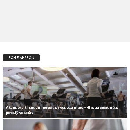
ΡΟΗ ΕΙΔΗΣΕΩΝ
Αλμυρός: Έπεσαν μπουνιές σε γυμναστήριο – Θερμό επεισόδιο
μεταξύ νεαρών