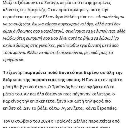
Μαζί ταξιδεύουν στο Σικάγο, σε μία από πιο φημισμένες
κλινικές της Αμερικής. Οταν πρωτομίλησε γι αυτή την
περιπέτεια της στην Ελεονώρα Μελέτη είχε πει: «
Δυσκολεύομαι
να το συζητάω, όχι για κάποιο συγκεκριμένο λόγο, αλλά γιατί δεν
είμαι άνθρωπος που μοιρολατρώ, σιχαίνομαι να με λυπούνται, αλλά
νιώθω ότι η εκπομπή σου μου δίνει αυτό το βήμα να δώσω λίγο
ακόμα δύναμη στις γυναίκες, γιατί νιώθω εγώ δυνατή μετά από
τόσα χρόνια. Θέλω να πω ότι ξεπερνιούνται, ρε παιδί μου, τα
πράγματα
».
Το ζευγάρι
παραμένει πολύ δυνατό και δεμένο σε όλη την
διάρκεια της περιπέτειας της υγείας
. Η Γωγώ στην πρώτη
μάχη θα βγει νικήτρια. Ο Τραϊανός δεν την αφήνει από τα
μάτια του. Αν και όλα έδειχναν πως πήγαιναν καλύτερα, ο
καρκίνος την επισκέπτεται ξανά και αυτή την φορά πιο
επιθετικά. Δεν το βάζει κάτω. Αγωνίζεται, κάνει θεραπείες.
Τον Οκτώβριο του 2024 ο Τραϊανός Δέλλας παραιτείται από