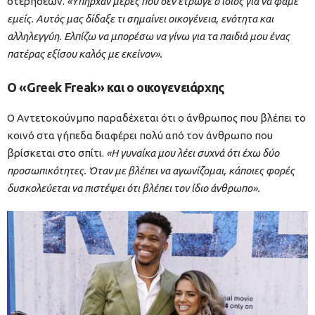
στερήσεων.
«Υπήρχαν μέρες που δεν έτρωγε ο ίδιος για να φάμε
εμείς. Αυτός μας δίδαξε τι σημαίνει οικογένεια, ενότητα και
αλληλεγγύη. Ελπίζω να μπορέσω να γίνω για τα παιδιά μου ένας
πατέρας εξίσου καλός με εκείνον».
Ο «Greek Freak» και ο οικογενειάρχης
Ο Αντετοκούνμπο παραδέχεται ότι ο άνθρωπος που βλέπει το
κοινό στα γήπεδα διαφέρει πολύ από τον άνθρωπο που
βρίσκεται στο σπίτι.
«Η γυναίκα μου λέει συχνά ότι έχω δύο
προσωπικότητες. Όταν με βλέπει να αγωνίζομαι, κάποιες φορές
δυσκολεύεται να πιστέψει ότι βλέπει τον ίδιο άνθρωπο».