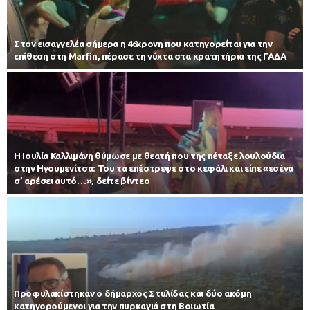
Στον εισαγγελέα σήμερα η 46χρονη που κατηγορείται για την
επίθεση στη Marfin, πέρασε τη νύχτα στα κρατητήρια της ΓΑΔΑ
Η Ιουλία Καλλιμάνη θύμωσε με θεατή που της πέταξε λουλούδια
στην Ηγουμενίτσα: Του τα επέστρεψε στο κεφάλι και είπε «εσένα
σ’ αρέσει αυτό…», δείτε βίντεο
Προφυλακίστηκαν ο δήμαρχος Στυλίδας και δύο ακόμη
κατηγορούμενοι για την πυρκαγιά στη Βοιωτία