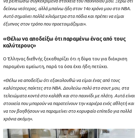
να βελτιώσω συγκεκριμένα στοιχεία του παιχνιδιού μου. Ξέρω ότι
δείχνω νεότερος, αλλά μπαίνω ήδη στον 14ο χρόνο μου στο NBA.
Αυτό σημαίνει πολλά χιλιόμετρα στα πόδια και πρέπει να είμαι
έξυπνος στον τρόπο που προετοιμάζομαι».
«Θέλω να αποδείξω ότι παραμένω ένας από τους
καλύτερους»
Ο Έλληνας διεθνής ξεκαθαρίζει ότι η δίψα του για διάκριση
παραμένει αμείωτη, παρά τα όσα έχει ήδη πετύχει.
«Θέλω να αποδείξω ότι εξακολουθώ να είμαι ένας από τους
καλύτερους παίκτες στο NBA. Δουλεύω πολύ στο σουτ μου, στα
τελειώματα κοντά στο καλάθι και στο παιχνίδι με πλάτη. Αυτά είναι
στοιχεία που μπορούν να παρατείνουν την καριέρα ενός αθλητή και
να τον βοηθήσουν να παραμείνει στο κορυφαίο επίπεδο για πολλά
χρόνια ακόμη».