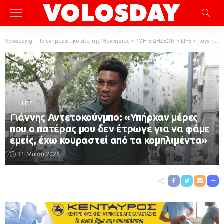
Volosday.gr - Το ενημερωτικό site της Μαγνησίας
>
ΡΟΗ ΕΙΔΗΣΕΩΝ
>
LIFE
>
Γιάννης Αντετοκούνμπο: «Υπήρχαν μέρες που ο πατέρας μου δεν έτρωγε για να φάμε εμείς, έχω κουραστεί από τα κομπλιμέντα»
LIFE
Γιάννης Αντετοκούνμπο: «Υπήρχαν μέρες
που ο πατέρας μου δεν έτρωγε για να φάμε
εμείς, έχω κουραστεί από τα κομπλιμέντα»
31 Μαΐου 2026