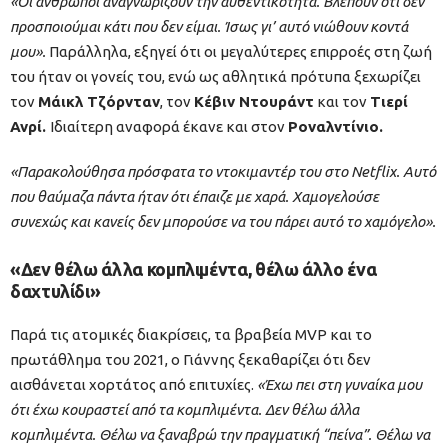
«Οι άνθρωποι αναγνωρίζουν την αυθεντικότητα. Βλέπουν ότι δεν
προσποιούμαι κάτι που δεν είμαι. Ίσως γι’ αυτό νιώθουν κοντά
μου».
Παράλληλα, εξηγεί ότι οι μεγαλύτερες επιρροές στη ζωή
του ήταν οι γονείς του, ενώ ως αθλητικά πρότυπα ξεχωρίζει
τον
Μάικλ Τζόρνταν
, τον
Κέβιν Ντουράντ
και τον
Τιερί
Ανρί.
Ιδιαίτερη αναφορά έκανε και στον
Ροναλντίνιο.
«Παρακολούθησα πρόσφατα το ντοκιμαντέρ του στο Netflix. Αυτό
που θαύμαζα πάντα ήταν ότι έπαιζε με χαρά. Χαμογελούσε
συνεχώς και κανείς δεν μπορούσε να του πάρει αυτό το χαμόγελο».
«Δεν θέλω άλλα κομπλιμέντα, θέλω άλλο ένα
δαχτυλίδι»
Παρά τις ατομικές διακρίσεις, τα βραβεία MVP και το
πρωτάθλημα του 2021, ο Γιάννης ξεκαθαρίζει ότι δεν
αισθάνεται χορτάτος από επιτυχίες.
«Έχω πει στη γυναίκα μου
ότι έχω κουραστεί από τα κομπλιμέντα. Δεν θέλω άλλα
κομπλιμέντα. Θέλω να ξαναβρώ την πραγματική “πείνα”. Θέλω να