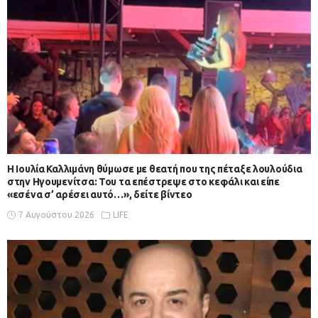
Η Ιουλία Καλλιμάνη θύμωσε με θεατή που της πέταξε λουλούδια
στην Ηγουμενίτσα: Του τα επέστρεψε στο κεφάλι και είπε
«εσένα σ’ αρέσει αυτό…», δείτε βίντεο
7 Αυγούστου 2026
LIFE