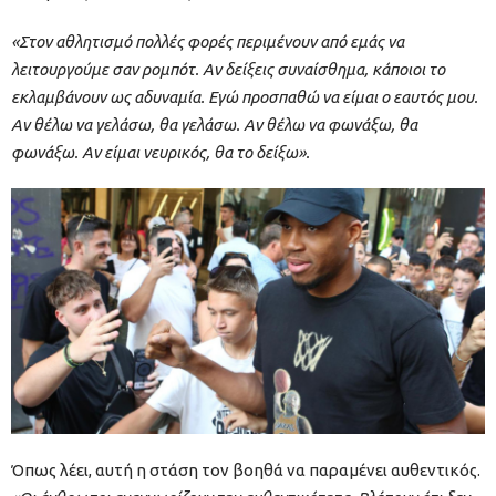
«Στον αθλητισμό πολλές φορές περιμένουν από εμάς να
λειτουργούμε σαν ρομπότ. Αν δείξεις συναίσθημα, κάποιοι το
εκλαμβάνουν ως αδυναμία. Εγώ προσπαθώ να είμαι ο εαυτός μου.
Αν θέλω να γελάσω, θα γελάσω. Αν θέλω να φωνάξω, θα
φωνάξω. Αν είμαι νευρικός, θα το δείξω».
Όπως λέει, αυτή η στάση τον βοηθά να παραμένει αυθεντικός.