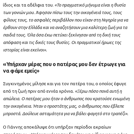
ίδιος και τα αδέλφια του.
«Το πραγματικό μήνυμα είναι η θυσία
των γονιών μου. Άφησαν πίσω τους την οικογένειά τους, τους
φίλους τους, το ασφαλές περιβάλλον που είχαν στη Νιγηρία για να
έρθουν στην Ελλάδα και να αναζητήσουν μια καλύτερη ζωή για τα
παιδιά τους. Όλα όσα έχω πετύχει ξεκίνησαν από τη δική τους
απόφαση και τις δικές τους θυσίες. Οι πραγματικοί ήρωες της
ιστορίας είναι εκείνοι».
«Υπήρχαν μέρες που ο πατέρας μου δεν έτρωγε για
να φάμε εμείς»
Συγκινημένος μίλησε και για τον πατέρα του, ο οποίος έφυγε
από τη ζωή πριν από εννέα χρόνια.
«Ξέρω πόσο πονά αυτή η
απώλεια. Ο πατέρας μου ήταν ο άνθρωπος που κρατούσε ενωμένη
την οικογένεια. Ήταν ο προστάτης μας, ο άνθρωπος που έβλεπε
μπροστά. Δούλευε ασταμάτητα για να βάλει φαγητό στο τραπέζι».
Ο Γιάννης αποκάλυψε ότι υπήρξαν περίοδοι ακραίων