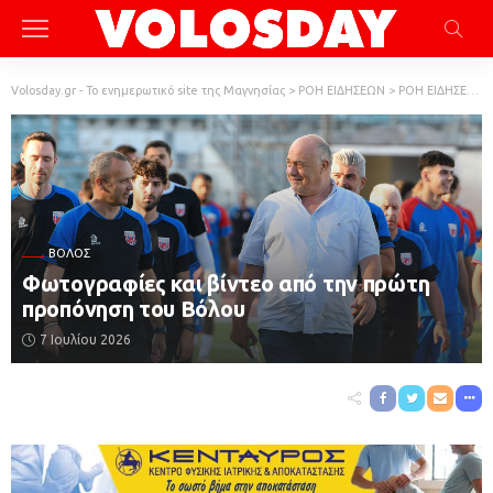
Volosday.gr - Το ενημερωτικό site της Μαγνησίας
>
ΡΟΗ ΕΙΔΗΣΕΩΝ
>
ΡΟΗ ΕΙΔΗΣΕΩΝ
ΒΌΛΟΣ
Φωτογραφίες και βίντεο από την πρώτη
προπόνηση του Βόλου
7 Ιουλίου 2026