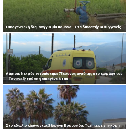
Οικογενειακή διαμάχη για μία πομόνα – Στα δικαστήρια συγγενείς
Λάρισα: Νεκρός εντοπίστηκε 75χρονος αγρότης στο χωράφι του
– Toν αναζητούσε η οικογένειά του
Στο εδώλιο κλαίγοντας 39χρονη Βρετανίδα: Τα ήπιε με την κόρη