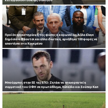
Προϊόν εργαστηρίου ή της φύσης ο κορωνοϊός; Άλλα έλεγε
δημόσια ο Φάουτσι και άλλα ιδιωτικά, αρνήθηκε 100 φορές να
απαντήσει στο Κογκρέσο
Μπούρμπος στην ΕΕ της ΕΠΟ: Ζητάει να απαγορευτεί η
συμμετοχή του ΟΦΗ σε πρωτάθλημα, Κύπελλο και Σούπερ Καπ