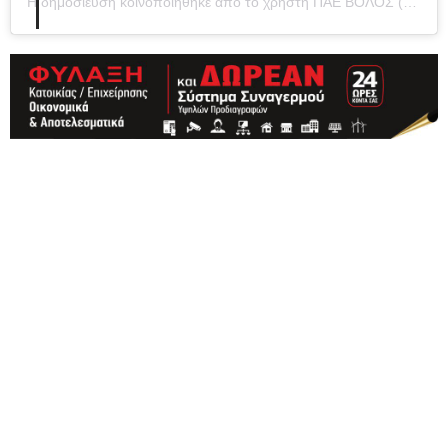
Η δημοσίευση κοινοποιήθηκε από το χρήστη ΠΑΕ ΒΟΛΟΣ (@volosfc_official)