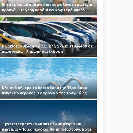
Επτά τρόφιμα που μια διατροφολόγος τρώει για
πρωινό – Για γερή καρδιά και κοφτερό μυαλό
Πινακίδες κυκλοφορίας με λίγα κλικ: Τι αλλάζει σε
παραγγελία, πληρωμή και έκδοση
Κλειστό σήμερα το beach bar στην Πάρο όπου
πνίγηκε ο 4χρονος: Το χρονικό της τραγωδίας
Έρχεται εκρηκτικό «κοκτέιλ» με 40άρια και
μελτέμια – Ποιες περιοχές θα επηρεαστούν, πότε