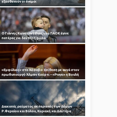
εξασθενούν οι άνεμοι
Ο Γιάννης Κωνσταντέλιας του ΠΑΟΚ έγινε
πατέρας για δεύτερη φορά
«Εμφύλιος» στο Κόσοβο: Επίθεση με αυγά στον
πρωθυπουργό Άλμπιν Κούρτι – «Ρινγκ» η Βουλή
Διακοπές ρεύματος σε περιοχές των Δήμων
Ρ.Φεραίου και Βόλου, Κυριακή και Δευτέρα