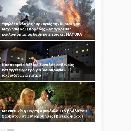
Υψηλός κίνδυνος πυρκαγιάς την Κυριακή σε
Μαγνησία και Σποράδες – Απαγόρευση
κυκλοφορίας σε δάση και περιοχές NATURA
Νοσοκομείο Βόλου: Συνοδός ασθενούς
καταγγέλει γιατρό για βιαιοπραγία – Τί
ισχυρίζεταιγια γιατρό
Με επιτυχία η Γιορτή Αμυγδάλου το βράδυ του
Σαββάτου στις Μικροθήβες ( βίντεο, φωτο)