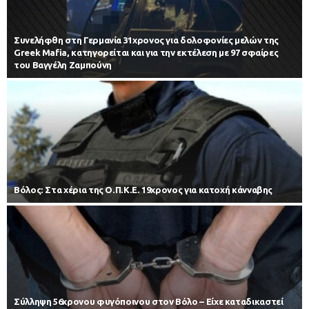
Συνελήφθη στη Γερμανία 31χρονος για δολοφονίες μελών της
Greek Mafia, κατηγορείται και για την εκτέλεση με 97 σφαίρες
του Βαγγέλη Ζαμπούνη
Βόλος: Στα χέρια της Ο.Π.Κ.Ε. 19χρονος για κατοχή κάνναβης
Σύλληψη 56χρονου φυγόποινου στον Βόλο – Είχε καταδικαστεί