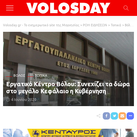
Volosday.gr - Το ενημερωτικό site της Μαγνησίας
>
ΡΟΗ ΕΙΔΗΣΕΩΝ
>
Τοπικά
>
Βόλος
ΒΌΛΟΣ
ΤΟΠΙΚΆ
Εργατικό Κέντρο Βόλου: Συνεχίζει τα δώρα
στο μεγάλο Κεφάλαιο η Κυβέρνηση
4 Ιουνίου 2020