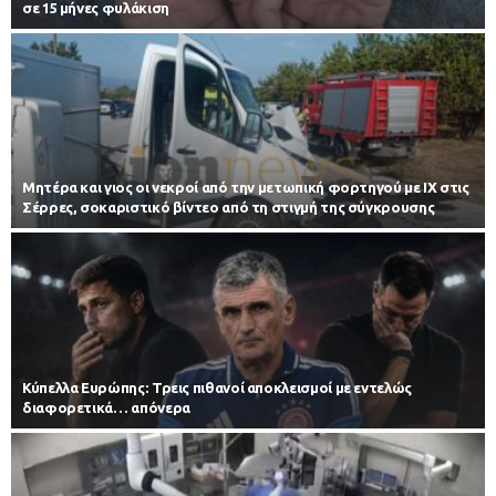
σε 15 μήνες φυλάκιση
Μητέρα και γιος οι νεκροί από την μετωπική φορτηγού με ΙΧ στις
Σέρρες, σοκαριστικό βίντεο από τη στιγμή της σύγκρουσης
Κύπελλα Ευρώπης: Τρεις πιθανοί αποκλεισμοί με εντελώς
διαφορετικά… απόνερα