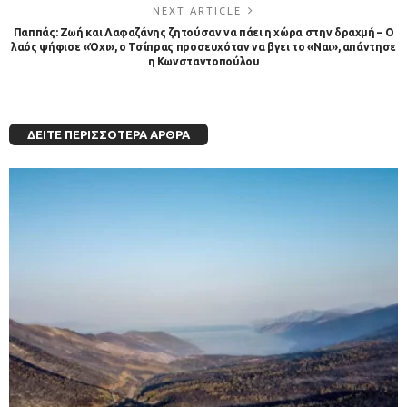
NEXT ARTICLE
Παππάς: Ζωή και Λαφαζάνης ζητούσαν να πάει η χώρα στην δραχμή – Ο
λαός ψήφισε «Όχι», ο Τσίπρας προσευχόταν να βγει το «Ναι», απάντησε
η Κωνσταντοπούλου
ΔΕΊΤΕ ΠΕΡΙΣΣΌΤΕΡΑ ΆΡΘΡΑ