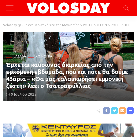
Volosday.gr - Το ενημερωτικό site της Μαγνησίας
>
ΡΟΗ ΕΙΔΗΣΕΩΝ
>
ΡΟΗ ΕΙΔΗΣΕΩΝ
ΕΛΛΆΔΑ
ΚΟΙΝΩΝΙΑ
Έρχεται καύσωνας διαρκείας από την
ερχόμενη εβδομάδα, πού και πότε θα δούμε
43άρια – «Θα μας ταλαιπωρήσει εμμονική
ζέστη» λέει ο Τσατραφύλλιας
9 Ιουλίου 2025