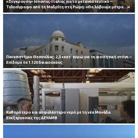
«Σύγκρουση» Ισπανίας-Ιταλίας για το μεταναστευτικό –
Τελεσίγραφο από τη Μαδρίτη στη Ρώμη: «Θα λάβουμε μέτρα…»
Πανεπιστήμιο Θεσσαλίας: 2,3 εκατ. ευρώ για τη φοιτητική στέγη –
Επίδομα σε 1.120 δικαιούχους
Καθαρότερο και ασφαλέστερο νερό με τη νέα Μονάδα
Επεξεργασίας της ΔΕΥΑΜΒ