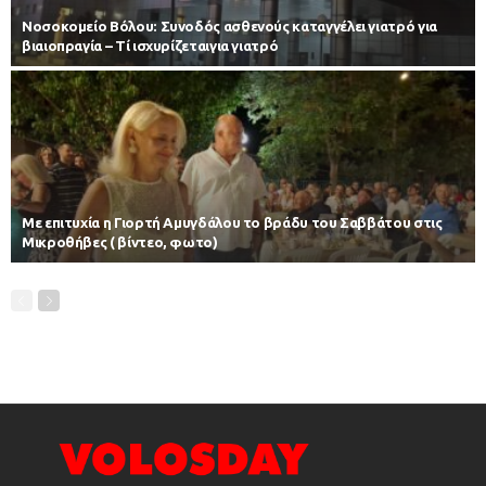
Νοσοκομείο Βόλου: Συνοδός ασθενούς καταγγέλει γιατρό για
βιαιοπραγία – Τί ισχυρίζεταιγια γιατρό
Με επιτυχία η Γιορτή Αμυγδάλου το βράδυ του Σαββάτου στις
Μικροθήβες ( βίντεο, φωτο)