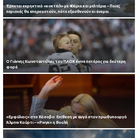
Έρχεται εκρηκτικό «κοκτέιλ» με 40άρια και μελτέμια – Ποιες
περιοχές θα επηρεαστούν, πότε εξασθενούν οι άνεμοι
Ο Γιάννης Κωνσταντέλιας του ΠΑΟΚ έγινε πατέρας για δεύτερη
φορά
«Εμφύλιος» στο Κόσοβο: Επίθεση με αυγά στον πρωθυπουργό
Άλμπιν Κούρτι – «Ρινγκ» η Βουλή