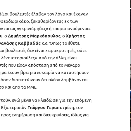
άζιοι βουλευτές έλαβαν τον λόγο και έκαναν
. Θεοδωρικάκο, ξεκαθαρίζοντας εκ των
ονται ως «γκρινιάρηδες» ή «παραπονούμενοι».
ου
, ο
Δημήτρης Μαρκόπουλος
, ο
Χρήστος
Θανάσης Καββαδάς
κ.α. Όπως το έθετε,
οι βουλευτές δεν είναι χειροκροτητές, ούτε
 λένε ιστοριούλες». Από την άλλη, είναι
ευτές που είχαν απόσταση από το Μέγαρο
μα έχουν βρει μια ευκαιρία να καταστήσουν
εφόσον διαπιστώνουν ότι πλέον λαμβάνονται
ο και από τα ΜΜΕ.
τούν, ενώ μένει να κλειδώσει για την επόμενη
ύ Εξωτερικών
Γιώργου Γεραπετρίτη
, τον
προς ενημέρωση και διευκρινίσεις, ιδίως για