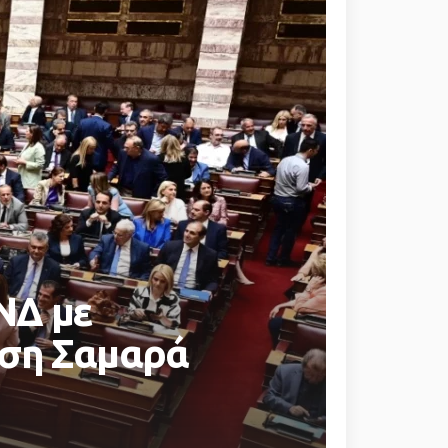
ΝΔ με
αση Σαμαρά