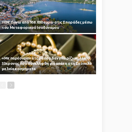
ΥΕΝ: Πάνω από 958.000 ευρώ στις Σποράδες μέσω
του Μεταφορικού Ισοδύναμου
«Με παρέσυραν άτομα που δεν γνωρίζω», λέει ο
33χρονος που συνελήφθη για απάτη στη Σκόπελο
με λεία κοσμήματα