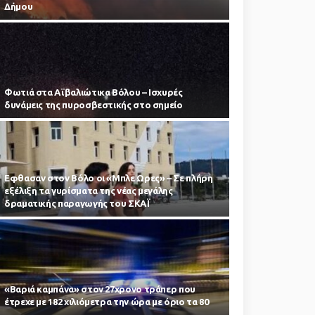
Δήμου
Φωτιά στα Αϊβαλιώτικα Βόλου – Ισχυρές
δυνάμεις της πυροσβεστικής στο σημείο
Εφθασαν στον Βόλο οι «Μπλε Ωρες» – Σε πλήρη
εξέλιξη τα γυρίσματα της νέας μεγάλης
δραματικής παραγωγής του ΣΚΑΪ
«Βαριά καμπάνα» στον 27χρονο τράπερ που
έτρεχε με 182 χιλιόμετρα την ώρα με όριο τα 80