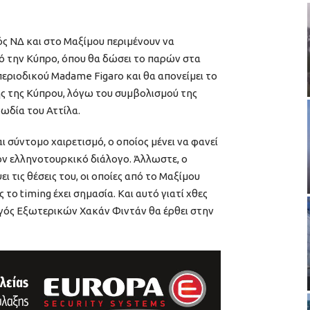
ός ΝΔ και στο Μαξίμου περιμένουν να
ό την Κύπρο, όπου θα δώσει το παρών στα
περιοδικού Madame Figaro και θα απονείμει το
ης της Κύπρου, λόγω του συμβολισμού της
ωδία του Αττίλα.
 σύντομο χαιρετισμό, ο οποίος μένει να φανεί
 τον ελληνοτουρκικό διάλογο. Άλλωστε, ο
 τις θέσεις του, οι οποίες από το Μαξίμου
 το timing έχει σημασία. Και αυτό γιατί χθες
γός Εξωτερικών Χακάν Φιντάν θα έρθει στην