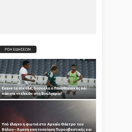
ΡΟΗ ΕΙΔΗΣΕΩΝ
Εκανε τα εύκολα, δύσκολα ο Παναθηναϊκός και
πάει για «τελικό» στη Βουλγαρία!
Υπό έλεγχο η φωτιά στο Αρχαίο Θέατρο του
Βόλου – Άμεση κινητοποίηση Πυροσβεστικής και