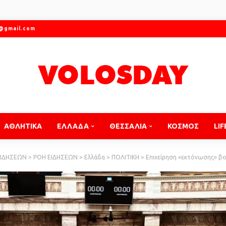
r@gmail.com
ΑΘΛΗΤΙΚΑ
ΕΛΛΑΔΑ
ΘΕΣΣΑΛΙΑ
ΚΟΣΜΟΣ
LIF
ΕΙΔΗΣΕΩΝ
>
ΡΟΗ ΕΙΔΗΣΕΩΝ
>
Ελλάδα
>
ΠΟΛΙΤΙΚΗ
>
Επιχείρηση «εκτόνωσης» βουλευτών