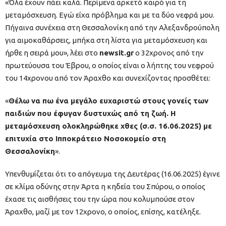
«Όλα έχουν πάει καλά. Περίμενα αρκετό καιρό για τη
μεταμόσχευση. Εγώ είχα πρόβλημα και με τα δύο νεφρά μου.
Πήγαινα συνέχεια στη Θεσσαλονίκη από την Αλεξανδρούπολη
για αιμοκαθάρσεις, μπήκα στη λίστα για μεταμόσχευση και
ήρθε η σειρά μου», λέει στο
newsit.gr
o 32χρονος από την
πρωτεύουσα του Έβρου, ο οποίος είναι ο λήπτης του νεφρού
του 14χρονου από τον Άραχθο και συνεχίζοντας προσθέτει:
«
Θέλω να πω ένα μεγάλο ευχαριστώ στους γονείς των
παιδιών που έφυγαν δυστυχώς από τη ζωή. H
μεταμόσχευση ολοκληρώθηκε χθες (σ.σ. 16.06.2025) με
επιτυχία στο Ιπποκράτειο Νοσοκομείο στη
Θεσσαλονίκη
».
Υπενθυμίζεται ότι το απόγευμα της Δευτέρας (16.06.2025) έγινε
σε κλίμα οδύνης στην Άρτα η κηδεία του Σπύρου, ο οποίος
έχασε τις αισθήσεις του την ώρα που κολυμπούσε στον
Άραχθο, μαζί με τον 12χρονο, ο οποίος, επίσης, κατέληξε.