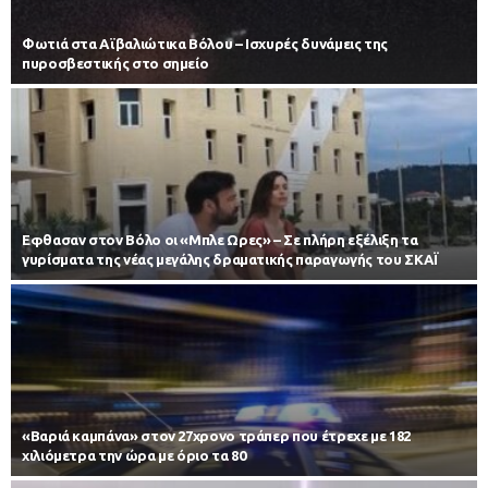
Φωτιά στα Αϊβαλιώτικα Βόλου – Ισχυρές δυνάμεις της
πυροσβεστικής στο σημείο
Εφθασαν στον Βόλο οι «Μπλε Ωρες» – Σε πλήρη εξέλιξη τα
γυρίσματα της νέας μεγάλης δραματικής παραγωγής του ΣΚΑΪ
«Βαριά καμπάνα» στον 27χρονο τράπερ που έτρεχε με 182
χιλιόμετρα την ώρα με όριο τα 80