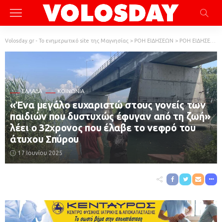
Volosday.gr - Το ενημερωτικό site της Μαγνησίας
>
ΡΟΗ ΕΙΔΗΣΕΩΝ
>
ΡΟΗ ΕΙΔΗΣΕΩΝ
ΕΛΛΆΔΑ
ΚΟΙΝΩΝΙΑ
«Ένα μεγάλο ευχαριστώ στους γονείς των
παιδιών που δυστυχώς έφυγαν από τη ζωή»
λέει ο 32χρονος που έλαβε το νεφρό του
άτυχου Σπύρου
17 Ιουνίου 2025