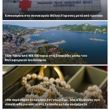
Εσπευσμένα στο νοσοκομείο Βόλου 31χρονος μετά από τροχαίο
ΥΕΝ: Πάνω από 958.000 ευρώ στις Σποράδες μέσω του
Μεταφορικού Ισοδύναμου
«Με παρέσυραν άτομα που δεν γνωρίζω», λέει ο 33χρονος που
συνελήφθη για απάτη στη Σκόπελο με λεία κοσμήματα