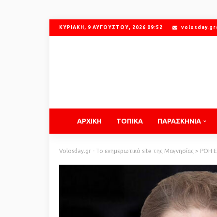
ΚΥΡΙΑΚΉ, 9 ΑΥΓΟΎΣΤΟΥ, 2026 09:52
volosday.g
ΑΡΧΙΚΗ
ΤΟΠΙΚΑ
ΠΑΡΑΣΚΗΝΙΑ
Volosday.gr - Το ενημερωτικό site της Μαγνησίας
>
ΡΟΗ 