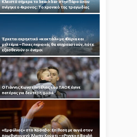
Κλειστό σήμερα το beach bar στην Πάρο όπου
πνίγηκε ο 4χρονος: Το χρονικό της τραγωδίας
Έρχεται εκρηκτικό «κοκτέιλ» με 40άρια και
μελτέμια – Ποιες περιοχές θα επηρεαστούν, πότε
εξασθενούν οι άνεμοι
Ο Γιάννης Κωνσταντέλιας του ΠΑΟΚ έγινε
πατέρας για δεύτερη φορά
«Εμφύλιος» στο Κόσοβο: Επίθεση με αυγά στον
πρωθυπουργό Άλμπιν Κούρτι – «Ρινγκ» η Βουλή