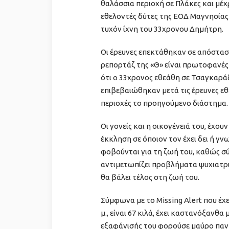
θαλάσσια περιοχή σε Πλάκες και μέχ
εθελοντές δύτες της ΕΟΔ Μαγνησίας
τυχόν ίχνη του 33χρονου Δημήτρη.
Οι έρευνες επεκτάθηκαν σε απόστασ
ρεπορτάζ της «Θ» είναι πρωτοφανές
ότι ο 33χρονος εθεάθη σε Τσαγκαρά
επιβεβαιώθηκαν μετά τις έρευνες 
περιοχές το προηγούμενο διάστημα.
Οι γονείς και η οικογένειά του, έχου
έκκληση σε όποιον τον έχει δει ή γνω
φοβούνται για τη ζωή του, καθώς σύ
αντιμετωπίζει προβλήματα ψυχιατρι
θα βάλει τέλος στη ζωή του.
Σύμφωνα με το Missing Alert που έχε
μ., είναι 67 κιλά, έχει καστανόξανθα
εξαφάνισής του φορούσε μαύρο παν