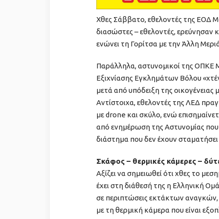
Χθες Σάββατο, εθελοντές της ΕΟΔ Μα
διασώστες – εθελοντές, ερεύνησαν κ
ενώνει τη Γορίτσα με την Άλλη Μερι
Παράλληλα, αστυνομικοί της ΟΠΚΕ Μ
Εξιχνίασης Εγκλημάτων Βόλου «χτέ
μετά από υπόδειξη της οικογένειας μ
Αντίστοιχα, εθελοντές της ΛΕΔ πραγ
με drone και σκύλο, ενώ επισημαίνετ
από ενημέρωση της Αστυνομίας που 
διάστημα που δεν έχουν σταματήσε
Σκάφος – θερμικές κάμερες – δύτ
Αξίζει να σημειωθεί ότι χθες το μεσ
έχει στη διάθεσή της η Ελληνική Ομ
σε περιπτώσεις εκτάκτων αναγκών,
με τη θερμική κάμερα που είναι εξο