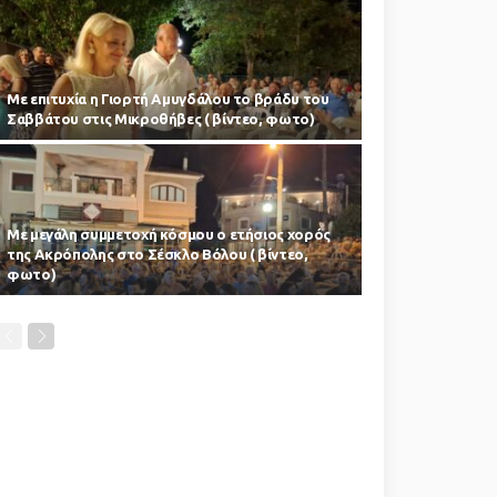
Με επιτυχία η Γιορτή Αμυγδάλου το βράδυ του
Σαββάτου στις Μικροθήβες ( βίντεο, φωτο)
Με μεγάλη συμμετοχή κόσμου ο ετήσιος χορός
της Ακρόπολης στο Σέσκλο Βόλου ( βίντεο,
φωτο)