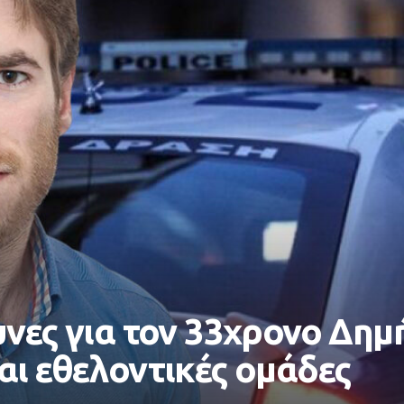
υνες για τον 33χρονο Δη
αι εθελοντικές ομάδες