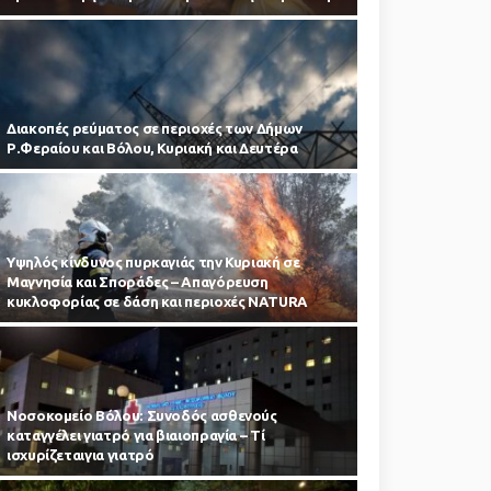
Διακοπές ρεύματος σε περιοχές των Δήμων
Ρ.Φεραίου και Βόλου, Κυριακή και Δευτέρα
Υψηλός κίνδυνος πυρκαγιάς την Κυριακή σε
Μαγνησία και Σποράδες – Απαγόρευση
κυκλοφορίας σε δάση και περιοχές NATURA
Νοσοκομείο Βόλου: Συνοδός ασθενούς
καταγγέλει γιατρό για βιαιοπραγία – Τί
ισχυρίζεταιγια γιατρό