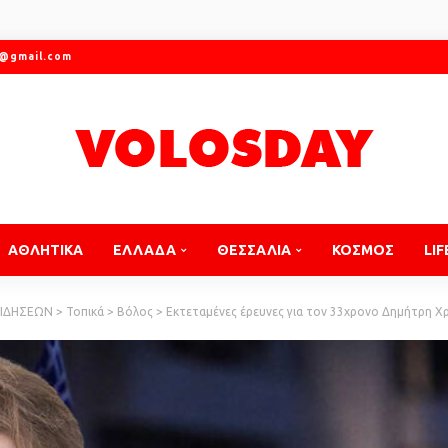
r@gmail.com
ΑΘΛΗΤΙΚΑ
ΕΛΛΑΔΑ
ΘΕΣΣΑΛΙΑ
ΚΟΣΜΟΣ
LIF
ΕΙΔΗΣΕΩΝ
>
Τοπικά
>
Βόλος
>
Εκτεταμένες έρευνες για τον 33χρονο Δημήτρη Χ