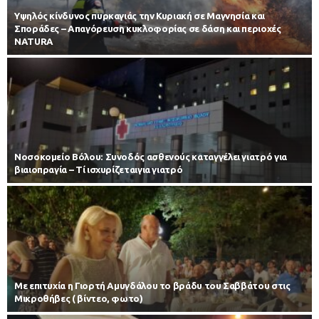
Υψηλός κίνδυνος πυρκαγιάς την Κυριακή σε Μαγνησία και
Σποράδες – Απαγόρευση κυκλοφορίας σε δάση και περιοχές
NATURA
Νοσοκομείο Βόλου: Συνοδός ασθενούς καταγγέλει γιατρό για
βιαιοπραγία – Τί ισχυρίζεταιγια γιατρό
Με επιτυχία η Γιορτή Αμυγδάλου το βράδυ του Σαββάτου στις
Μικροθήβες ( βίντεο, φωτο)