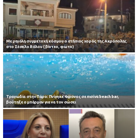
Με μεγάλη συμμετοχή κόσμου ο ετήσιος χορός της Ακρόπολης
στο Σέσκλο Βόλου ( βίντεο, φωτο)
Τραγωδία στην Πάρο: Πνίγηκε 4χρονος σε πισίνα beach bar,
βούτηξε ο μπάρμαν για να τον σώσει