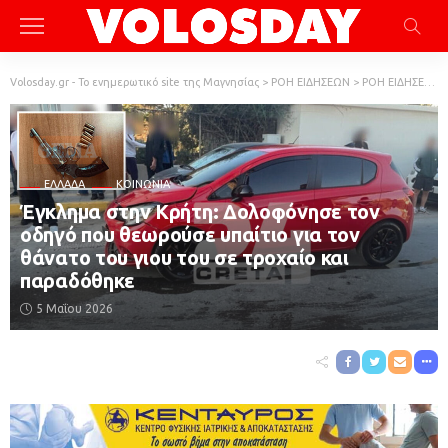
Volosday.gr - Το ενημερωτικό site της Μαγνησίας
>
ΡΟΗ ΕΙΔΗΣΕΩΝ
>
ΡΟΗ ΕΙΔΗΣΕΩΝ
ΕΛΛΆΔΑ
ΚΟΙΝΩΝΙΑ
Έγκλημα στην Κρήτη: Δολοφόνησε τον
οδηγό που θεωρούσε υπαίτιο για τον
θάνατο του γιου του σε τροχαίο και
παραδόθηκε
5 Μαΐου 2026