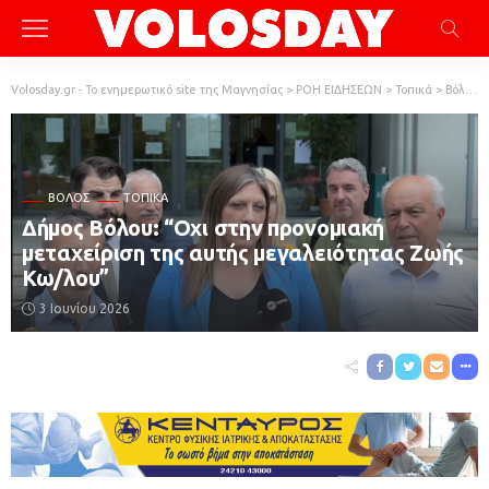
Volosday.gr - Το ενημερωτικό site της Μαγνησίας
>
ΡΟΗ ΕΙΔΗΣΕΩΝ
>
Τοπικά
>
Βόλος
ΒΌΛΟΣ
ΤΟΠΙΚΆ
Δήμος Βόλου: “Οχι στην προνομιακή
μεταχείριση της αυτής μεγαλειότητας Ζωής
Κω/λου”
3 Ιουνίου 2026