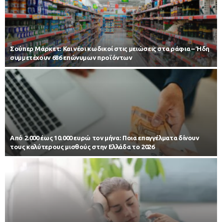
Σούπερ Μάρκετ: Και νέοι κωδικοί στις μειώσεις στα ράφια – Ήδη
συμμετέχουν 686 επώνυμων προϊόντων
Από 2.000 έως 10.000 ευρώ τον μήνα: Ποια επαγγέλματα δίνουν
τους καλύτερους μισθούς στην Ελλάδα το 2026