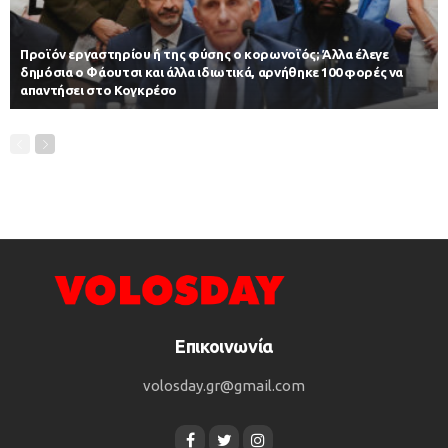
Προϊόν εργαστηρίου ή της φύσης ο κορωνοϊός; Άλλα έλεγε
δημόσια ο Φάουτσι και άλλα ιδιωτικά, αρνήθηκε 100 φορές να
απαντήσει στο Κογκρέσο
Επικοινωνία
volosday.gr@gmail.com