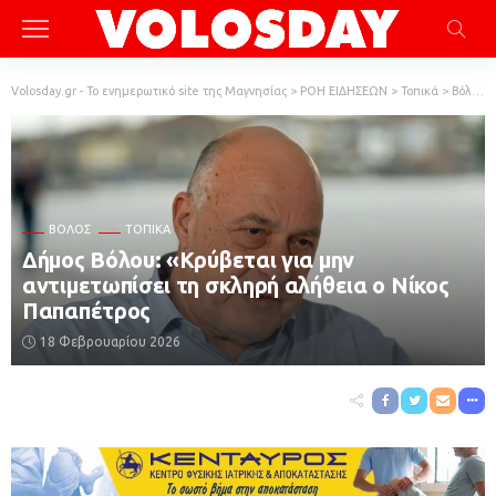
Volosday.gr - Το ενημερωτικό site της Μαγνησίας
>
ΡΟΗ ΕΙΔΗΣΕΩΝ
>
Τοπικά
>
Βόλος
ΒΌΛΟΣ
ΤΟΠΙΚΆ
Δήμος Βόλου: «Κρύβεται για μην
αντιμετωπίσει τη σκληρή αλήθεια ο Νίκος
Παπαπέτρος
18 Φεβρουαρίου 2026