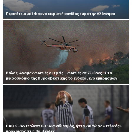
Περιπέτεια με 14χρονο χειριστή σανίδας sup στην Αλόννησο
Βόλος: Αναψαν φωτιές οι τρείς…φωτιές σε 72 ώρες– Στο
μικροσκόπιο της Πυροσβεστικής το ενδεχόμενο εμπρησμών
ΠΑΟΚ – Άντερλεχτ 0-1: Αιφνιδιασμός, ήττα και τώρα «τελικός»
πρόκρισης στις Βρυξέλλες