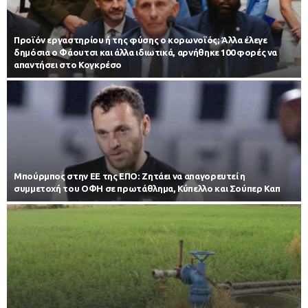
Προϊόν εργαστηρίου ή της φύσης ο κορωνοϊός; Άλλα έλεγε
δημόσια ο Φάουτσι και άλλα ιδιωτικά, αρνήθηκε 100 φορές να
απαντήσει στο Κογκρέσο
Μπούρμπος στην ΕΕ της ΕΠΟ: Ζητάει να απαγορευτεί η
συμμετοχή του ΟΦΗ σε πρωτάθλημα, Κύπελλο και Σούπερ Καπ