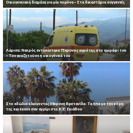
Οικογενειακή διαμάχη για μία πομόνα – Στα δικαστήρια συγγενείς
Λάρισα: Νεκρός εντοπίστηκε 75χρονος αγρότης στο χωράφι του
– Toν αναζητούσε η οικογένειά του
Στο εδώλιο κλαίγοντας 39χρονη Βρετανίδα: Τα ήπιε με την κόρη
της και έκανε σαν αγρίμι στο Κ.Υ. Σκιάθου