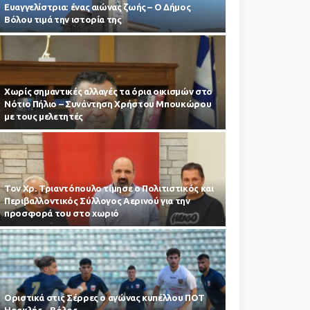
Ευαγγελίστρια: ένας αιώνας ζωής – Ο Δήμος
Βόλου τιμά την ιστορία της
Χωρίς σημαντικές αλλαγές τα όρια οικισμών στο
Νότιο Πήλιο – Συνάντηση Χρήστου Μπουκώρου
με τους μελετητές
Τον Χρ. Τριαντόπουλο τίμησε ο Πολιτιστικός και
Περιβαλλοντικός Σύλλογος Αερινού για την
προσφορά του στο χωριό
Οριστικά στις Σέρρες ο αγώνας κυπέλλου ΠΟΤ