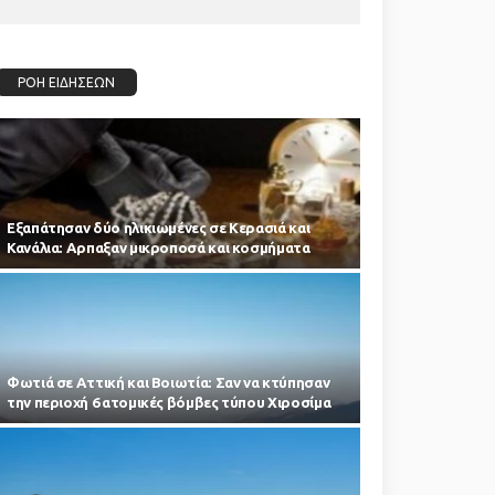
ΡΟΗ ΕΙΔΗΣΕΩΝ
Εξαπάτησαν δύο ηλικιωμένες σε Κερασιά και
Κανάλια: Αρπαξαν μικροποσά και κοσμήματα
Φωτιά σε Αττική και Βοιωτία: Σαν να κτύπησαν
την περιοχή 6 ατομικές βόμβες τύπου Χιροσίμα