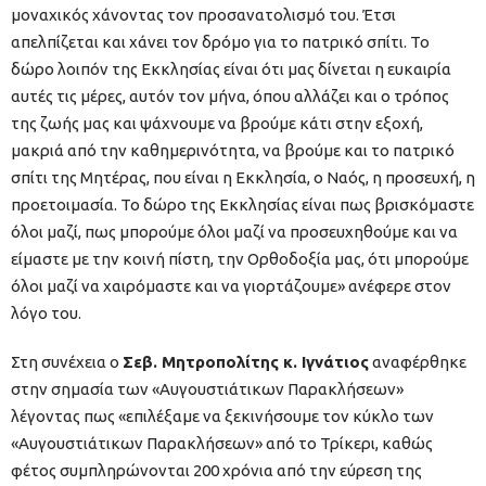
μοναχικός χάνοντας τον προσανατολισμό του. Έτσι
απελπίζεται και χάνει τον δρόμο για το πατρικό σπίτι. Το
δώρο λοιπόν της Εκκλησίας είναι ότι μας δίνεται η ευκαιρία
αυτές τις μέρες, αυτόν τον μήνα, όπου αλλάζει και ο τρόπος
της ζωής μας και ψάχνουμε να βρούμε κάτι στην εξοχή,
μακριά από την καθημερινότητα, να βρούμε και το πατρικό
σπίτι της Μητέρας, που είναι η Εκκλησία, ο Ναός, η προσευχή, η
προετοιμασία. Το δώρο της Εκκλησίας είναι πως βρισκόμαστε
όλοι μαζί, πως μπορούμε όλοι μαζί να προσευχηθούμε και να
είμαστε με την κοινή πίστη, την Ορθοδοξία μας, ότι μπορούμε
όλοι μαζί να χαιρόμαστε και να γιορτάζουμε» ανέφερε στον
λόγο του.
Στη συνέχεια ο
Σεβ. Μητροπολίτης κ. Ιγνάτιος
αναφέρθηκε
στην σημασία των «Αυγουστιάτικων Παρακλήσεων»
λέγοντας πως «επιλέξαμε να ξεκινήσουμε τον κύκλο των
«Αυγουστιάτικων Παρακλήσεων» από το Τρίκερι, καθώς
φέτος συμπληρώνονται 200 χρόνια από την εύρεση της