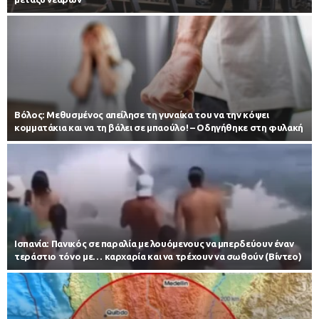
Βόλος: Μεθυσμένος απείλησε τη γυναίκα του να την κόψει
κομματάκια και να τη βάλει σε μπαούλο! – Οδηγήθηκε στη φυλακή
Iσπανία: Πανικός σε παραλία με λουόμενους να μπερδεύουν έναν
τεράστιο τόνο με… καρχαρία και να τρέχουν να σωθούν (Βίντεο)