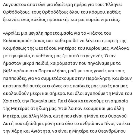
Αυγούστου αποτελεί μια ιδιαίτερη ημέρα για τους Έλληνες
Ορθόδοξους, τους Ορθοδόξους όλου του κόσμου, καθώς
ξεκινάει ένας κύκλος προσευχής και μια πορεία νηστείας.
«Αρχίζει μια μεγάλη προετοιμασία για το «Πάσχα του
Καλοκαιριού», όπως έχει καθιερωθεί να λέγεται η εορτή της
Κοιμήσεως της Θεοτόκου, Μητέρας του Κυρίου μας. Ανάλογα
με την ηλικία, ο καθένας μας ζει αυτό το γεγονός. Όταν
ήμασταν μικρά παιδιά, χαιρόμασταν που πηγαίναμε με τα
βιβλιαράκια στα Παρεκκλήσια, μαζί με τους γονείς και τους
παππούδες, για να συμμετάσχουμε στην Παράκληση. Και έχουν
αποτυπωθεί αυτές οι εικόνες στις παιδικές μας ψυχές και μας
ακολουθούν μέχρι και σήμερα. Και όλοι αγαπούμε τη Μάνα του
Χριστού, την Παναγία μας. Γιατί όλοι κατανοούμε τη σημασία
της Μητέρας στη ζωή μας. Έτσι λοιπόν έχουμε και μια άλλη
Μητέρα, μια άλλη Μάνα, αυτή που είναι η Μάνα του Ουρανού.
Αυτή που αξιώθηκε μόνη από όλο το ανθρώπινο Γένος να έχει
την Χάρη και Αγιότητα, να είναι η Μητέρα του Θεανθρώπου