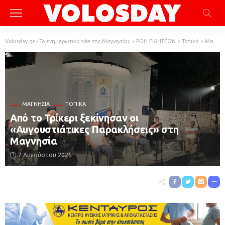
Volosday.gr - Το ενημερωτικό site της Μαγνησίας
>
ΡΟΗ ΕΙΔΗΣΕΩΝ
>
Τοπικά
>
Μαγνησία
ΜΑΓΝΗΣΊΑ
ΤΟΠΙΚΆ
Από το Τρίκερι ξεκίνησαν οι
«Αυγουστιάτικες Παρακλήσεις» στη
Μαγνησία
2 Αυγούστου 2025