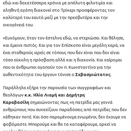
εδώ και δεκατέσσερα χρόνια με απόλυτη φιλοτιμία και
αληθινή αγάπη διακονεί στο Τρίκερι προσφέροντας τον
καλύτερό του εαυτό μαζί με την πρεσβυτέρα και την
οικογένειά του.
«Ευχόμουν, όταν τον έστελνα εδώ, να στεριώσει. Και θέλησε,
και έμεινε πιστός. Και για τον Επίσκοπο είναι μεγάλη χαρά, να
έχει σταθερούς ιερείς σε τόπους που δεν είναι που δεν είναι
τόσο εύκολη η πρόσβαση αλλά και η διακονία. Και χαίρομαι
που οι άνθρωποι αγαπούν τον π. Κωνσταντίνο για την
αυθεντικότητα του έργου» τόνισε ο
Σεβασμιώτατος
.
Παράλληλα εξήρε την παρουσία των συγγραφέων και
θεολόγων
κ.κ. Ηλία Λιαμή και Δημήτρη
Καραβασίλη
σημειώνοντας πως «η πατρίδα μας γεννά
ανθρώπους που συνεχίζουν παραδόσεις από πατρίδες που δεν
χάθηκαν ποτέ. Και όσο παραμένουμε ενωμένοι, δεν έχουμε να
φοβόμαστε. Μπορούμε και θα τα καταφέρουμε, αρκεί να