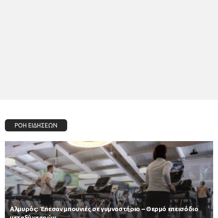
ΡΟΗ ΕΙΔΗΣΕΩΝ
Αλμυρός: Έπεσαν μπουνιές σε γυμναστήριο – Θερμό επεισόδιο
μεταξύ νεαρών