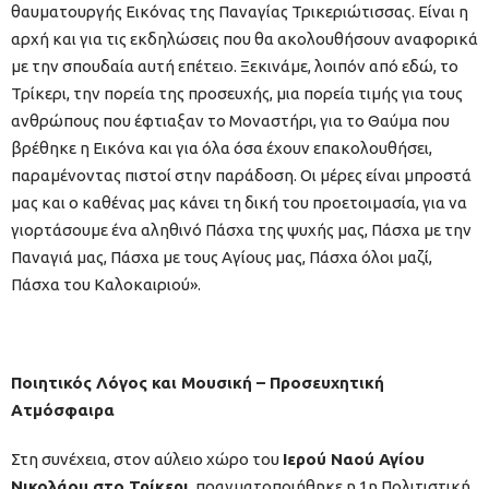
θαυματουργής Εικόνας της Παναγίας Τρικεριώτισσας. Είναι η
αρχή και για τις εκδηλώσεις που θα ακολουθήσουν αναφορικά
με την σπουδαία αυτή επέτειο. Ξεκινάμε, λοιπόν από εδώ, το
Τρίκερι, την πορεία της προσευχής, μια πορεία τιμής για τους
ανθρώπους που έφτιαξαν το Μοναστήρι, για το Θαύμα που
βρέθηκε η Εικόνα και για όλα όσα έχουν επακολουθήσει,
παραμένοντας πιστοί στην παράδοση. Οι μέρες είναι μπροστά
μας και ο καθένας μας κάνει τη δική του προετοιμασία, για να
γιορτάσουμε ένα αληθινό Πάσχα της ψυχής μας, Πάσχα με την
Παναγιά μας, Πάσχα με τους Αγίους μας, Πάσχα όλοι μαζί,
Πάσχα του Καλοκαιριού».
Ποιητικός Λόγος και Μουσική – Προσευχητική
Ατμόσφαιρα
Στη συνέχεια, στον αύλειο χώρο του
Ιερού Ναού Αγίου
Νικολάου στο Τρίκερι
, πραγματοποιήθηκε η 1η Πολιτιστική