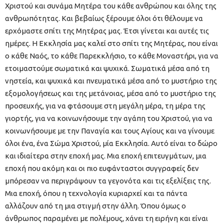
Χριστού και συνάμα Μητέρα του κάθε ανθρώπου και όλης της
ανθρωπότητας. Και βεβαίως ξέρουμε όλοι ότι θέλουμε να
ερχόμαστε σπίτι της Μητέρας μας. Έτσι γίνεται και αυτές τις
ημέρες. Η Εκκλησία μας καλεί στο σπίτι της Μητέρας, που είναι
ο κάθε Ναός, το κάθε Παρεκκλήσιο, το κάθε Μοναστήρι, για να
ετοιμαστούμε σωματικά και ψυχικά. Σωματικά μέσα από τη
νηστεία, και ψυχικά και πνευματικά μέσα από το μυστήριο της
εξομολογήσεως και της μετάνοιας, μέσα από το μυστήριο της
προσευχής, για να φτάσουμε στη μεγάλη μέρα, τη μέρα της
γιορτής, για να κοινωνήσουμε την αγάπη του Χριστού, για να
κοινωνήσουμε με την Παναγία και τους Αγίους και να γίνουμε
όλοι ένα, ένα Σώμα Χριστού, μία Εκκλησία. Αυτό είναι το δώρο
και ιδιαίτερα στην εποχή μας. Μια εποχή επιτευγμάτων, μια
εποχή που ακόμη και οι πιο ευφάνταστοι συγγραφείς δεν
μπόρεσαν να περιγράψουν τα γεγονότα και τις εξελίξεις της.
Μια εποχή, όπου η τεχνολογία κυριαρχεί και τα πάντα
αλλάζουν από τη μια στιγμή στην άλλη. Όπου όμως ο
άνθρωπος παραμένει με πολέμους, χάνει τη ειρήνη και είναι