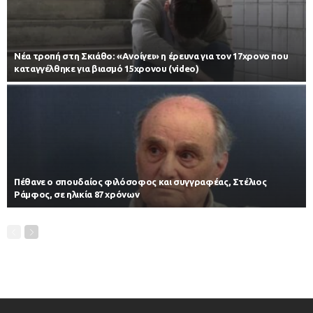
Νέα τροπή στη Σκιάθο: «Ανοίγει» η έρευνα για τον 17χρονο που
καταγγέλθηκε για βιασμό 15χρονου (video)
Πέθανε ο σπουδαίος φιλόσοφος και συγγραφέας, Στέλιος
Ράμφος, σε ηλικία 87 χρόνων