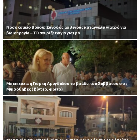
Νοσοκομείο Βόλου: Συνοδός ασθενούς καταγγέλει γιατρό για
βιαιοπραγία – Τί ισχυρίζεταιγια γιατρό
Με επιτυχία η Γιορτή Αμυγδάλου το βράδυ του Σαββάτου στις
Μικροθήβες ( βίντεο, φωτο)
Με μεγάλη συμμετοχή κόσμου ο ετήσιος χορός της Ακρόπολης