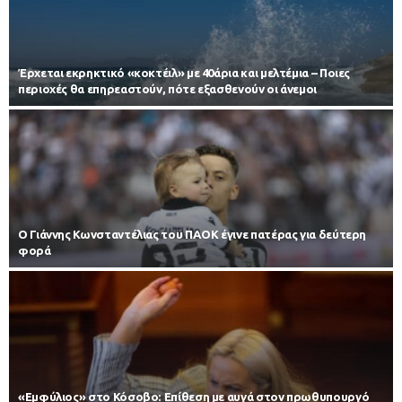
Έρχεται εκρηκτικό «κοκτέιλ» με 40άρια και μελτέμια – Ποιες
περιοχές θα επηρεαστούν, πότε εξασθενούν οι άνεμοι
Ο Γιάννης Κωνσταντέλιας του ΠΑΟΚ έγινε πατέρας για δεύτερη
φορά
«Εμφύλιος» στο Κόσοβο: Επίθεση με αυγά στον πρωθυπουργό