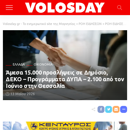
Volosday.gr - Το ενημερωτικό site της Μαγνησίας
>
ΡΟΗ ΕΙΔΗΣΕΩΝ
>
ΡΟΗ ΕΙΔΗΣΕΩΝ
ΕΛΛΆΔΑ
ΟΙΚΟΝΟΜΙΑ
Άμεσα 15.000 προσλήψεις σε Δημόσιο,
ΔΕΚΟ – Προγράμματα ΔΥΠΑ – 2.100 από τον
Ιούνιο στην Θεσσαλία
13 Μαΐου 2026