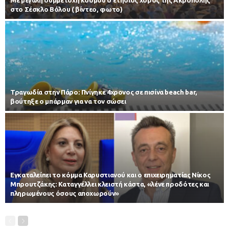
στο Σέσκλο Βόλου ( βίντεο, φωτο)
Τραγωδία στην Πάρο: Πνίγηκε 4χρονος σε πισίνα beach bar,
βούτηξε ο μπάρμαν για να τον σώσει
Εγκαταλείπει το κόμμα Καρυστιανού και ο επιχειρηματίας Νίκος
Μπρουτζάκης: Καταγγέλλει κλειστή κάστα, «λένε προδότες και
πληρωμένους όσους αποχωρούν»