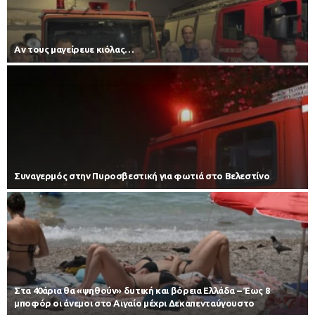
Αν τους μαγείρευε κιόλας…
Συναγερμός στην Πυροσβεστική για φωτιά στο Βελεστίνο
Στα 40άρια θα «ψηθούν» δυτική και βόρεια Ελλάδα – Έως 8
μποφόρ οι άνεμοι στο Αιγαίο μέχρι Δεκαπενταύγουστο