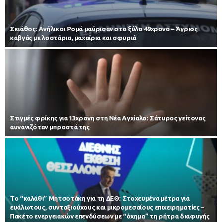
Σκιάθος: Ανήλικοι Ρομά μαύρισαν στο ξύλο 49χρονο – Άγριος
καβγάς με λοστάρια, μαχαίρια και σφυριά
Στιγμές φρίκης για 13χρονη στη Νέα Αγχίαλο: Σάτυρος γείτονας
αυνανιζόταν μπροστά της
Το “καλάθι” Μητσοτάκη για τη ΔΕΘ: Στοχευμένα μέτρα για
ευάλωτους, συνταξιούχους και μικρομεσαίους επιχειρηματίες –
Πακέτο ενεργειακών επενδύσεων με “όχημα” τη ρήτρα διαφυγής