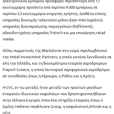
ηλεκτρονικού εμπορίου προσφέρει περισσότερα από 12
εκατομμύρια προϊόντα από περίπου 9.000 εμπόρους σε
περίπου 2,5 εκατομμύρια ενεργούς χρήστες. Διαθέτει επίσης
υπηρεσίες διανομής τελευταίου μιλίου (last-mile logistics),
υπηρεσίες διεκπεραίωσης παραγγελιών (fulfilment),
αδειοδοτημένες υπηρεσίες fintech και μια επιχείρηση retail
media.
Άλλες συμμετοχές της Blackstone στη χώρα περιλαμβάνουν
την Hotel Investment Partners, η οποία κατέχει ξενοδοχεία σε
όλη την Ελλάδα, και τη διαχειρίστρια εταιρεία αεροδρομίων
Fraport Greece, η οποία λειτουργεί περιφερειακά αεροδρόμια
σε τοποθεσίες όπως η Κέρκυρα, η Ρόδος και η Κρήτη.
Η CVC, εν τω μεταξύ, ήταν μεταξύ των πρώτων μεγάλων
εταιρειών ιδιωτικών κεφαλαίων που δραστηριοποιήθηκαν
στην ελληνική αγορά, όπου έχει στηρίξει εταιρείες όπως ο
όμιλος Hellenic Healthcare Group, η ασφαλιστική Ethniki και η
ΔΕΗ.