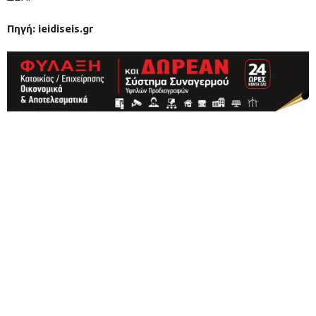
Πηγή: ieidiseis.gr