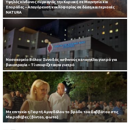
Υψηλός κίνδυνος πυρκαγιάς την Κυριακή σε Μαγνησία και
Σποράδες – Απαγόρευση κυκλοφορίας σε δάση και περιοχές
NATURA
Νοσοκομείο Βόλου: Συνοδός ασθενούς καταγγέλει γιατρό για
βιαιοπραγία – Τί ισχυρίζεταιγια γιατρό
Με επιτυχία η Γιορτή Αμυγδάλου το βράδυ του Σαββάτου στις
Μικροθήβες ( βίντεο, φωτο)