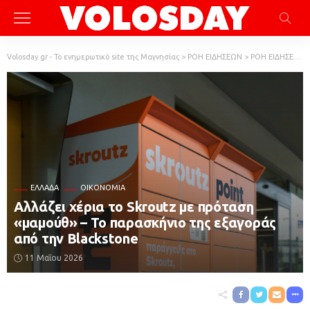
Volosday.gr - Το ενημερωτικό site της Μαγνησίας
>
ΡΟΗ ΕΙΔΗΣΕΩΝ
>
ΡΟΗ ΕΙΔΗΣΕΩΝ
ΕΛΛΆΔΑ
ΟΙΚΟΝΟΜΙΑ
Αλλάζει χέρια το Skroutz με πρόταση
«μαμούθ» – Το παρασκήνιο της εξαγοράς
από την Blackstone
11 Μαΐου 2026