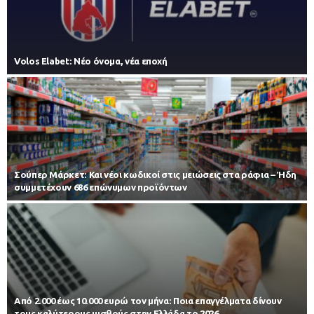
Volos Elabet: Νέο όνομα, νέα εποχή
Σούπερ Μάρκετ: Και νέοι κωδικοί στις μειώσεις στα ράφια – Ήδη
συμμετέχουν 686 επώνυμων προϊόντων
Από 2.000 έως 10.000 ευρώ τον μήνα: Ποια επαγγέλματα δίνουν
τους καλύτερους μισθούς στην Ελλάδα το 2026