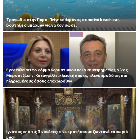
Τραγωδία στην Πάρο: Πνίγηκε 4χρονος σε πισίνα beach bar,
βούτηξε ο μπάρμαν για να τον σώσει
Εγκαταλείπει το κόμμα Καρυστιανού και ο επιχειρηματίας Νίκος
Μπρουτζάκης: Καταγγέλλει κλειστή κάστα, «λένε προδότες και
πληρωμένους όσους αποχωρούν»
Ιγνάτιος από τις Πινακάτες: «Να κρατήσουμε ζωντανά τα χωριά
μας»