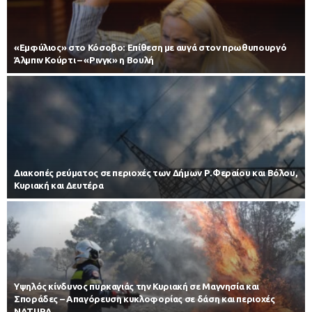
«Εμφύλιος» στο Κόσοβο: Επίθεση με αυγά στον πρωθυπουργό
Άλμπιν Κούρτι – «Ρινγκ» η Βουλή
Διακοπές ρεύματος σε περιοχές των Δήμων Ρ.Φεραίου και Βόλου,
Κυριακή και Δευτέρα
Υψηλός κίνδυνος πυρκαγιάς την Κυριακή σε Μαγνησία και
Σποράδες – Απαγόρευση κυκλοφορίας σε δάση και περιοχές
NATURA