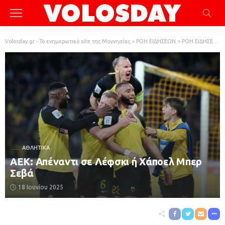
Volosday.gr - Το ενημερωτικό site της Μαγνησίας
>
ΡΟΗ ΕΙΔΗΣΕΩΝ
>
ΡΟΗ ΕΙΔΗΣΕΩΝ
ΑΘΛΗΤΙΚΆ
ΑΕΚ: Απέναντι σε Λέφσκι ή Χάποελ Μπερ
Σεβά
18 Ιουνίου 2025