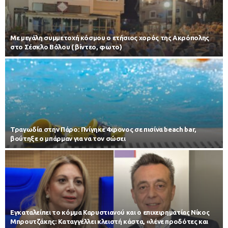
Με μεγάλη συμμετοχή κόσμου ο ετήσιος χορός της Ακρόπολης
στο Σέσκλο Βόλου ( βίντεο, φωτο)
Τραγωδία στην Πάρο: Πνίγηκε 4χρονος σε πισίνα beach bar,
βούτηξε ο μπάρμαν για να τον σώσει
Εγκαταλείπει το κόμμα Καρυστιανού και ο επιχειρηματίας Νίκος
Μπρουτζάκης: Καταγγέλλει κλειστή κάστα, «λένε προδότες και