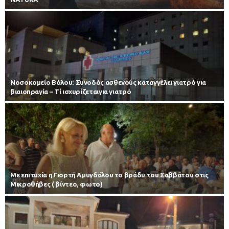
Νοσοκομείο Βόλου: Συνοδός ασθενούς καταγγέλει γιατρό για
βιαιοπραγία – Τί ισχυρίζεταιγια γιατρό
Με επιτυχία η Γιορτή Αμυγδάλου το βράδυ του Σαββάτου στις
Μικροθήβες ( βίντεο, φωτο)