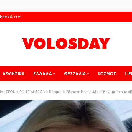
r@gmail.com
ΑΘΛΗΤΙΚΑ
ΕΛΛΑΔΑ
ΘΕΣΣΑΛΙΑ
ΚΟΣΜΟΣ
LIF
ΕΙΔΗΣΕΩΝ
>
ΡΟΗ ΕΙΔΗΣΕΩΝ
>
Κόσμος
>
26χρονη Βρετανίδα πέθανε μετά από 