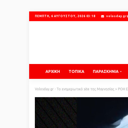
ΠΈΜΠΤΗ, 6 ΑΥΓΟΎΣΤΟΥ, 2026 03:18
volosday.g
ΑΡΧΙΚΗ
ΤΟΠΙΚΑ
ΠΑΡΑΣΚΗΝΙΑ
Volosday.gr - Το ενημερωτικό site της Μαγνησίας
>
ΡΟΗ 