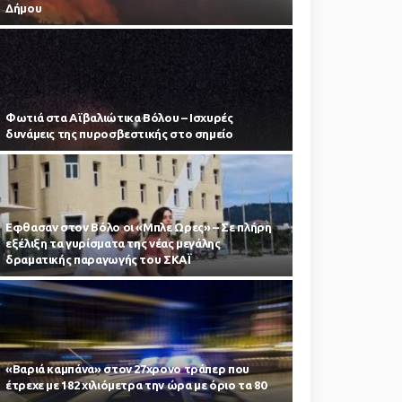
Δήμου
Φωτιά στα Αϊβαλιώτικα Βόλου – Ισχυρές
δυνάμεις της πυροσβεστικής στο σημείο
Εφθασαν στον Βόλο οι «Μπλε Ωρες» – Σε πλήρη
εξέλιξη τα γυρίσματα της νέας μεγάλης
δραματικής παραγωγής του ΣΚΑΪ
«Βαριά καμπάνα» στον 27χρονο τράπερ που
έτρεχε με 182 χιλιόμετρα την ώρα με όριο τα 80