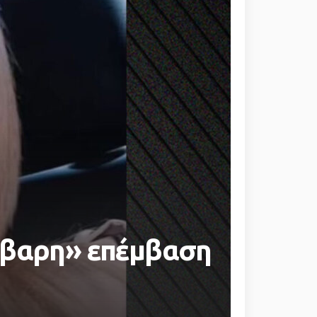
ρβαρη» επέμβαση