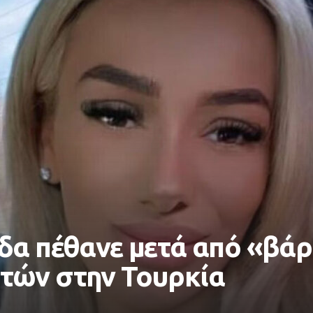
δα πέθανε μετά από «βά
τών στην Τουρκία