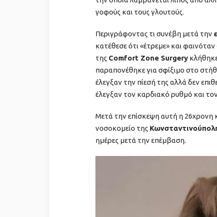
γοφούς και τους γλουτούς.
Περιγράφοντας τι συνέβη μετά την
κατέθεσε ότι «έτρεμε» και φαινόταν
της
Comfort Zone Surgery
κλήθηκε 
παραπονέθηκε για σφίξιμο στο στήθο
έλεγξαν την πίεσή της αλλά δεν επι
έλεγξαν τον καρδιακό ρυθμό και το
Μετά την επίσκεψη αυτή η 26χρονη 
νοσοκομείο της
Κωνσταντινούπολ
ημέρες μετά την επέμβαση.