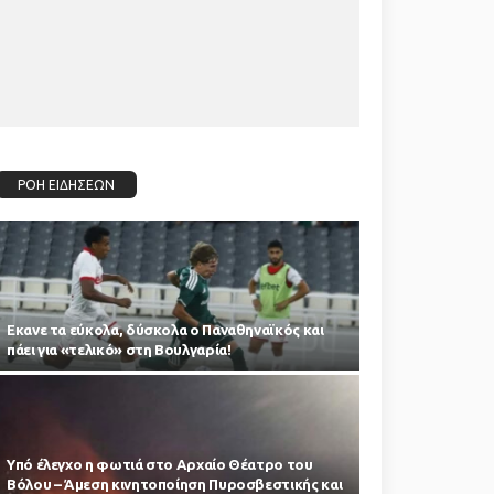
ΡΟΗ ΕΙΔΗΣΕΩΝ
Εκανε τα εύκολα, δύσκολα ο Παναθηναϊκός και
πάει για «τελικό» στη Βουλγαρία!
Υπό έλεγχο η φωτιά στο Αρχαίο Θέατρο του
Βόλου – Άμεση κινητοποίηση Πυροσβεστικής και