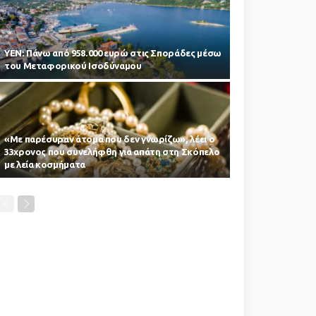
ΥΕΝ: Πάνω από 958.000 ευρώ στις Σποράδες μέσω
του Μεταφορικού Ισοδύναμου
«Με παρέσυραν άτομα που δεν γνωρίζω», λέει ο
33χρονος που συνελήφθη για απάτη στη Σκόπελο
με λεία κοσμήματα