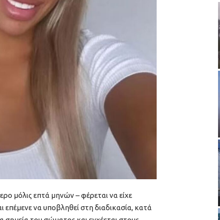
ερο μόλις επτά μηνών – φέρεται να είχε
αι επέμενε να υποβληθεί στη διαδικασία, κατά
α σημεία του σώματος και εγχέεται στους