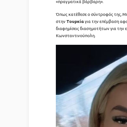
«πραγματικά βάρβαρη».
Όπως κατέθεσε ο σύντροφός της, Μπ
στην
Τουρκία
για την επέμβαση αφο
διαφημίσεις διασημοτήτων για την ε
Κωνσταντινούπολη.