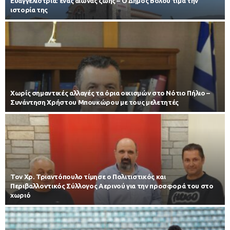
Ευαγγελίστρια: ένας αιώνας ζωής – Ο Δήμος Βόλου τιμά την
ιστορία της
Χωρίς σημαντικές αλλαγές τα όρια οικισμών στο Νότιο Πήλιο –
Συνάντηση Χρήστου Μπουκώρου με τους μελετητές
Τον Χρ. Τριαντόπουλο τίμησε ο Πολιτιστικός και
Περιβαλλοντικός Σύλλογος Αερινού για την προσφορά του στο
χωριό