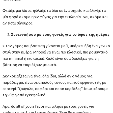
Φτιάξε μια λίστα, φύλαξέ τα όλα σε ένα σημείο και έλεγξέ τα
μία φορά ακόμα πριν φύγεις για την εκκλησία. Ναι, ακόμα και
αν είσαι σίγουρος.
Συνεννοήσου με τους γονείς για το ύφος της ημέρας
Όταν γάμος και βάπτιση γίνονται μαζί, υπάρχει ήδη ένα γενικό
στυλ στην ημέρα. Μπορεί να είναι πιο κλασικό, πιο ρομαντικό,
πιο minimal ή πιο casual. Καλό είναι όσα διαλέξεις για τη
βάπτιση να ταιριάζουν με αυτό.
Δεν χρειάζεται να είναι όλα ίδια, αλλά αν ο γάμος, για
παράδειγμα, είναι σε απαλούς τόνους και εσύ εμφανιστείς με
concept “ζούγκλα, σαφάρι και neon κορδέλες”, ίσως χάσουμε
τη νύφη από εγκεφαλικό.
Άρα, do all of you a favor και μίλησε με τους γονείς για
χρώματα, στιλ και λεπτομέρειες. Έτσι θα αποφύγεις