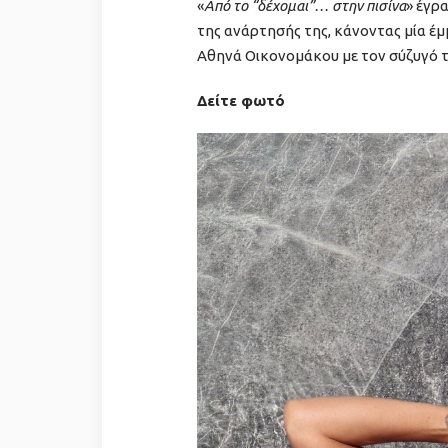
«
Από το “δέχομαι”… στην πισίνα
» έγρ
της ανάρτησής της, κάνοντας μία έ
Αθηνά Οικονομάκου με τον σύζυγό 
Δείτε φωτό