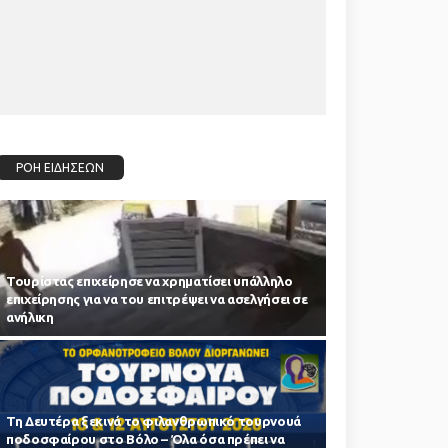
ΡΟΗ ΕΙΔΗΣΕΩΝ
Τουρίστας επιχείρησε να χρηματίσει υπάλληλο
επιχείρησης για να του επιτρέψει να ασελγήσει σε
ανήλικη
Τη Δευτέρα ξεκινά το φιλανθρωπικό τουρνουά
ποδοσφαίρου στο Βόλο – Όλα όσα πρέπει να