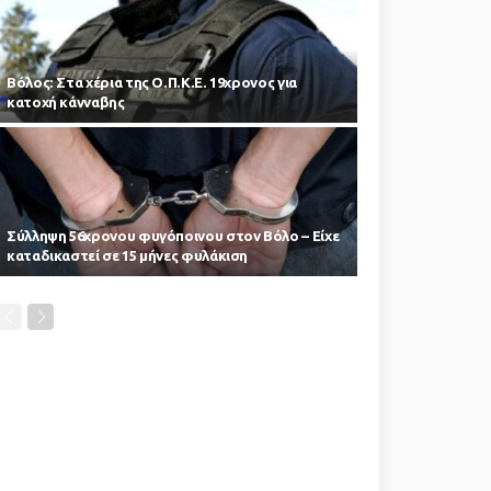
Βόλος: Στα χέρια της Ο.Π.Κ.Ε. 19χρονος για
κατοχή κάνναβης
Σύλληψη 56χρονου φυγόποινου στον Βόλο – Είχε
καταδικαστεί σε 15 μήνες φυλάκιση