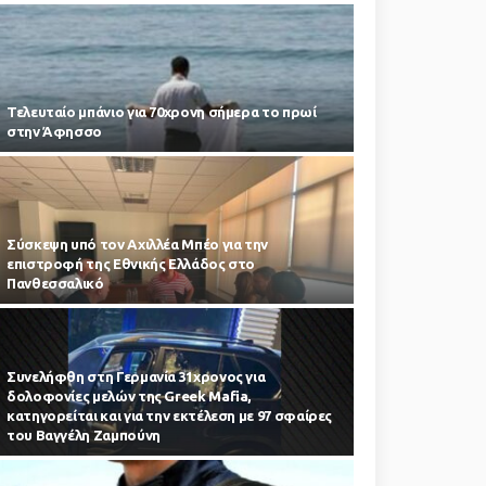
Τελευταίο μπάνιο για 70χρονη σήμερα το πρωί
στην Άφησσο
Σύσκεψη υπό τον Αχιλλέα Μπέο για την
επιστροφή της Εθνικής Ελλάδος στο
Πανθεσσαλικό
Συνελήφθη στη Γερμανία 31χρονος για
δολοφονίες μελών της Greek Mafia,
κατηγορείται και για την εκτέλεση με 97 σφαίρες
του Βαγγέλη Ζαμπούνη