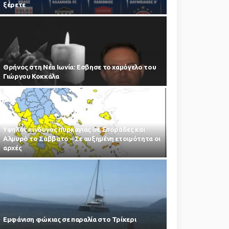
ξέρετε
Θρήνος στη Νέα Ιωνία: Εσβησε το χαμόγελο του
Γιώργου Κοκκάλα
Υψηλός κίνδυνος πυρκαγιάς σε Σποράδες και
Αλμυρό το Σάββατο – Σε αυξημένη ετοιμότητα οι
αρχές
Εμφάνιση φώκιας σε παραλία στο Τρίκερι