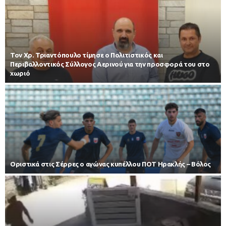
Τον Χρ. Τριαντόπουλο τίμησε ο Πολιτιστικός και
Περιβαλλοντικός Σύλλογος Αερινού για την προσφορά του στο
χωριό
Οριστικά στις Σέρρες ο αγώνας κυπέλλου ΠΟΤ Ηρακλής – Βόλος