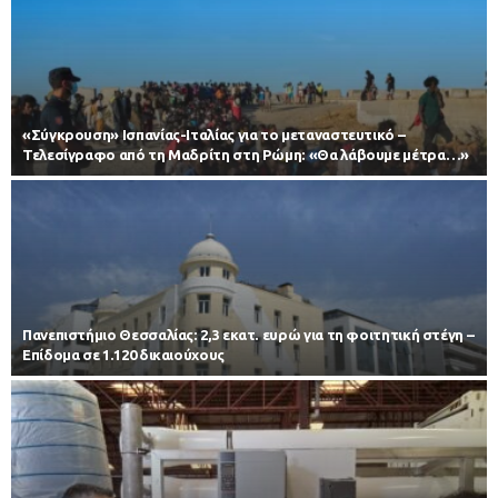
«Σύγκρουση» Ισπανίας-Ιταλίας για το μεταναστευτικό –
Τελεσίγραφο από τη Μαδρίτη στη Ρώμη: «Θα λάβουμε μέτρα…»
Πανεπιστήμιο Θεσσαλίας: 2,3 εκατ. ευρώ για τη φοιτητική στέγη –
Επίδομα σε 1.120 δικαιούχους