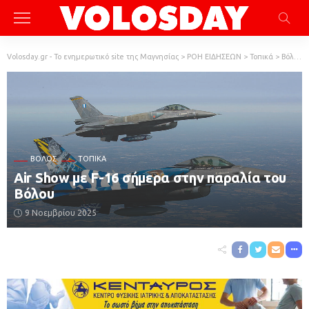
Volosday.gr - Το ενημερωτικό site της Μαγνησίας
>
ΡΟΗ ΕΙΔΗΣΕΩΝ
>
Τοπικά
>
Βόλος
ΒΌΛΟΣ
ΤΟΠΙΚΆ
Air Show με F-16 σήμερα στην παραλία του
Βόλου
9 Νοεμβρίου 2025